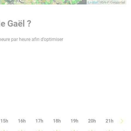
Leaflet
| IGN-F/Geoportail
e Gaël ?
heure par heure afin d’optimiser
15h
16h
17h
18h
19h
20h
21h
22h