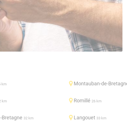
Montauban-de-Bretagn
5 km
Romillé
2 km
26 km
-Bretagne
Langouet
32 km
33 km