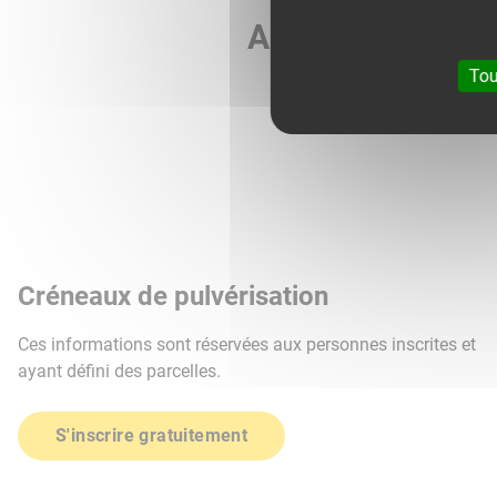
Agri météo vous 
Tou
Créneaux de pulvérisation
Ces informations sont réservées aux personnes inscrites et
ayant défini des parcelles.
S'inscrire gratuitement