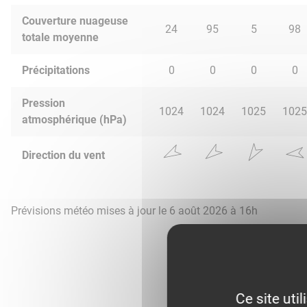
Couverture nuageuse
24
95
5
98
totale moyenne
Précipitations
0
0
0
0
Pression
1024
1024
1025
1025
atmosphérique (hPa)
Direction du vent
Prévisions météo mises à jour le 6 août 2026 à 16h
Ce site uti