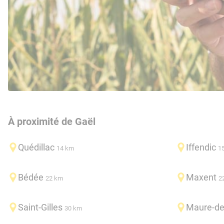
À proximité de Gaël
Quédillac
Iffendic
14 km
1
Bédée
Maxent
22 km
2
Saint-Gilles
Maure-de
30 km