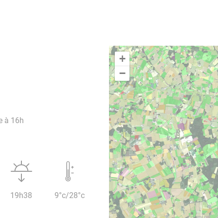
+
−
e à 16h
19h38
9°c/28°c