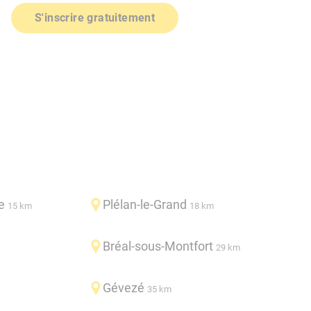
S'inscrire gratuitement
e
Plélan-le-Grand
15 km
18 km
Bréal-sous-Montfort
29 km
Gévezé
35 km