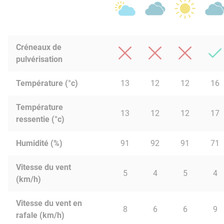
Créneaux de
pulvérisation
Température (°c)
13
12
12
16
Température
13
12
12
17
ressentie (°c)
Humidité (%)
91
92
91
71
Vitesse du vent
5
4
5
4
(km/h)
Vitesse du vent en
8
6
6
9
rafale (km/h)