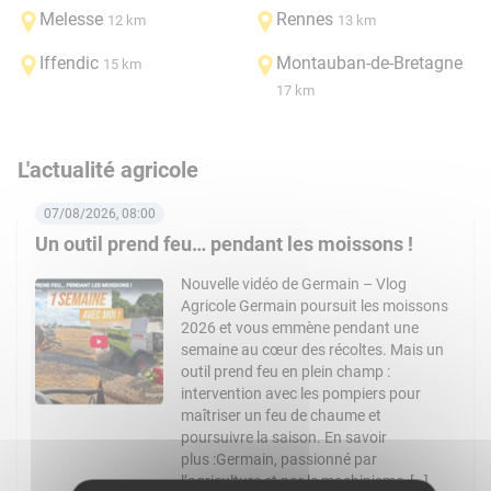
Melesse
Rennes
12 km
13 km
Iffendic
Montauban-de-Bretagne
15 km
17 km
L'actualité agricole
07/08/2026, 08:00
Un outil prend feu… pendant les moissons !
Nouvelle vidéo de Germain – Vlog
Agricole Germain poursuit les moissons
2026 et vous emmène pendant une
semaine au cœur des récoltes. Mais un
outil prend feu en plein champ :
intervention avec les pompiers pour
maîtriser un feu de chaume et
poursuivre la saison. En savoir
plus :Germain, passionné par
l’agriculture et par le machinisme, […]