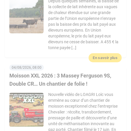
Depuis quelques semaines, la baisse de
la collecte de lait inhérente aux vagues
de chaleur étendue sur une grande
partie de l’Union européenne n’enraye
pas la baisse des prix du lait payé aux
éleveurs européens. En Union
européenne, le prix du lait payé eux
éleveurs ne cesse de baisser. A 455 € la
tonne payée […]
En savoir plus
04/08/2026, 08:00
Moisson XXL 2026 : 3 Massey Ferguson 9S,
Double CR… Un chantier de folie !
Nouvelle vidéo de LOAGRI Loïc vous
emmène au cœur d’un chantier de
moisson exceptionnel chez l’entreprise
Chevalier : récolte, transbordement,
pressage de paille et découverte d’une
unité de méthanisation innovante au
gaz porté. Chantier filmé le 17 juin. En