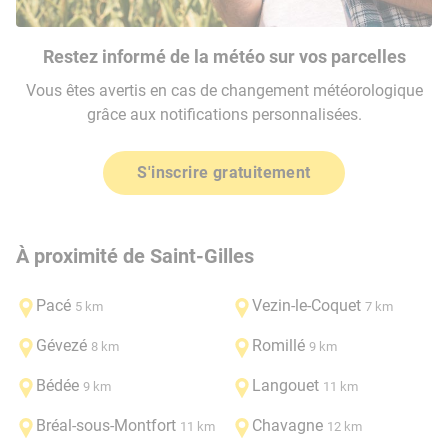
Restez informé de la météo sur vos parcelles
Vous êtes avertis en cas de changement météorologique
grâce aux notifications personnalisées.
S'inscrire gratuitement
À proximité de Saint-Gilles
Pacé
Vezin-le-Coquet
5 km
7 km
Gévezé
Romillé
8 km
9 km
Bédée
Langouet
9 km
11 km
Bréal-sous-Montfort
Chavagne
11 km
12 km