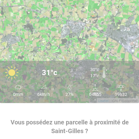
30°c
31°c
17°c
0mm
6km/h
27%
04h55
19h32
Leaflet
| IGN-F/Geoportail
Vous possédez une parcelle à proximité de
Saint-Gilles ?