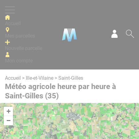
Panneau de gestion des cookies
Accueil
Mes parcelles
Mon com
Re
Nouvelle parcelle
Mon compte
Accueil
>
Ille-et-Vilaine
> Saint-Gilles
Météo agricole heure par heure à
Saint-Gilles (35)
+
−