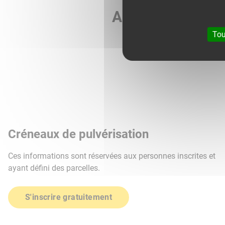
Agri météo vous 
Tou
Créneaux de pulvérisation
Ces informations sont réservées aux personnes inscrites et
ayant défini des parcelles.
S'inscrire gratuitement