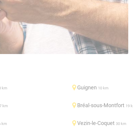
Guignen
0 km
10 km
Bréal-sous-Montfort
7 km
19 
Vezin-le-Coquet
6 km
30 km