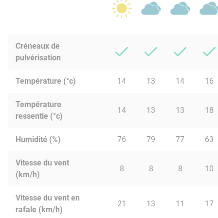
Créneaux de
pulvérisation
Température (°c)
14
13
14
16
Température
14
13
13
18
ressentie (°c)
Humidité (%)
76
79
77
63
Vitesse du vent
8
8
8
10
(km/h)
Vitesse du vent en
21
13
11
17
rafale (km/h)