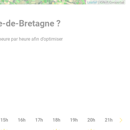
Leaflet
| IGN-F/Geoportail
e-de-Bretagne ?
heure par heure afin d’optimiser
15h
16h
17h
18h
19h
20h
21h
22h