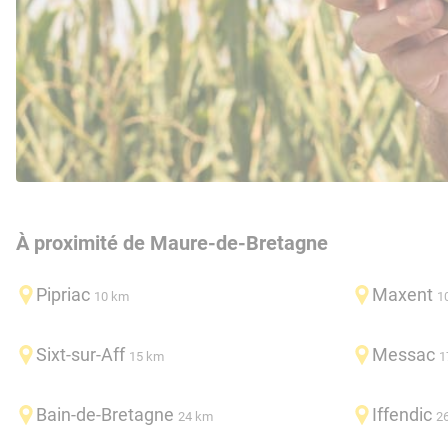
À proximité de Maure-de-Bretagne
Pipriac
Maxent
10 km
1
Sixt-sur-Aff
Messac
15 km
1
Bain-de-Bretagne
Iffendic
24 km
2