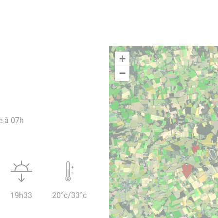
+
−
e à 07h
19h33
20°c/33°c