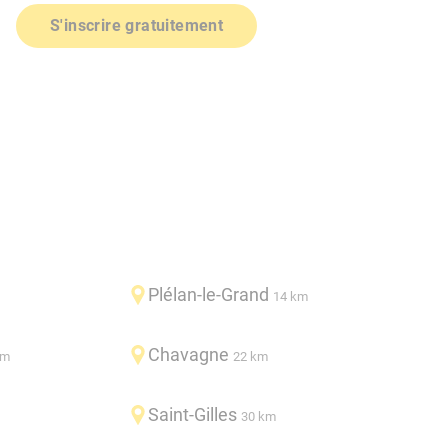
S'inscrire gratuitement
Plélan-le-Grand
14 km
Chavagne
km
22 km
Saint-Gilles
30 km