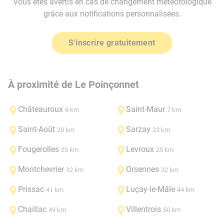
Vous êtes avertis en cas de changement météorologique
grâce aux notifications personnalisées.
S'inscrire gratuitement
À proximité de Le Poinçonnet
Châteauroux
Saint-Maur
6 km
7 km
Saint-Août
Sarzay
20 km
23 km
Fougerolles
Levroux
25 km
25 km
Montchevrier
Orsennes
32 km
32 km
Prissac
Luçay-le-Mâle
41 km
44 km
Chaillac
Villentrois
49 km
50 km