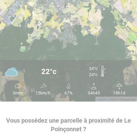
34°c
22°c
24°c
0mm
15km/h
67%
04h45
19h14
Leaflet
| IGN-F/Geoportail
Vous possédez une parcelle à proximité de Le
Poinçonnet ?