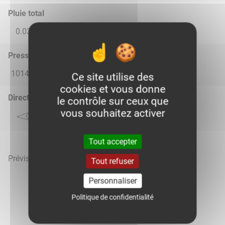
Pluie total
0.03
0.67
0.0
0.0
0.0
Pression atmosphérique (hPa)
1014.0
1016.0
1016.0
1017.0
1017.0
Ce site utilise des
cookies et vous donne
Direction du vent
le contrôle sur ceux que
vous souhaitez activer
Tout accepter
Prévisions météo mises à jour le 9 août 2026 à 05h
Tout refuser
Personnaliser
Politique de confidentialité
Voir la météo heure par heure