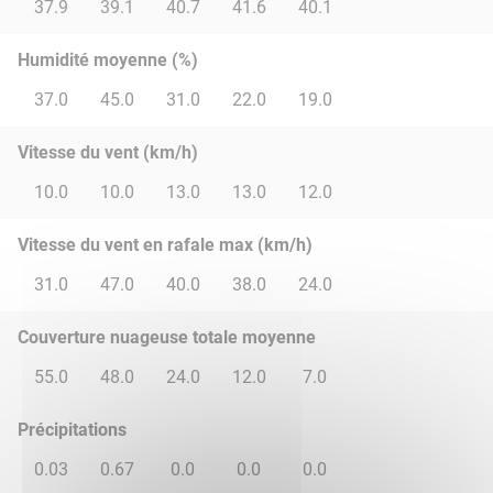
37.9
39.1
40.7
41.6
40.1
Humidité moyenne (%)
37.0
45.0
31.0
22.0
19.0
Vitesse du vent (km/h)
10.0
10.0
13.0
13.0
12.0
Vitesse du vent en rafale max (km/h)
31.0
47.0
40.0
38.0
24.0
Couverture nuageuse totale moyenne
55.0
48.0
24.0
12.0
7.0
Précipitations
0.03
0.67
0.0
0.0
0.0