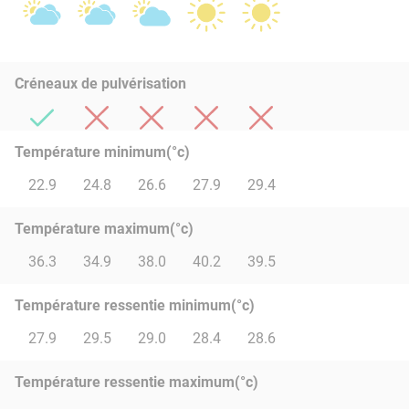
Créneaux de pulvérisation
Température minimum(°c)
22.9
24.8
26.6
27.9
29.4
Température maximum(°c)
36.3
34.9
38.0
40.2
39.5
Température ressentie minimum(°c)
27.9
29.5
29.0
28.4
28.6
Température ressentie maximum(°c)