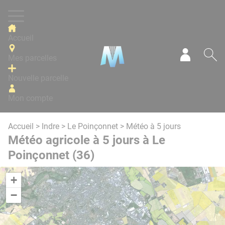
Panneau de gestion des cookies
Accueil
Mes parcelles
Mon com
Re
Nouvelle parcelle
Mon compte
Accueil
>
Indre
>
Le Poinçonnet
> Météo à 5 jours
Météo agricole à 5 jours à Le
Poinçonnet (36)
+
−