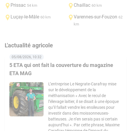
Prissac
Chaillac
54 km
60 km
Luçay-le-Mâle
Varennes-sur-Fouzon
60 km
62
km
L'actualité agricole
05/08/2026, 10:32
5 ETA qui ont fait la couverture du magazine
ETA MAG
L’entreprise Le Negrate-Carafray mise
sur le développement de la
méthanisation « Avec le recul de
l’élevage laitier, il se disait à une époque
qu’il fallait vendre les ensileuses pour
investir dans des moissonneuses-
batteuses. Je n’en serais pas si certain
aujourd’hui ». Par cette phrase, Maxime
Carafray témoigne de l’impact du