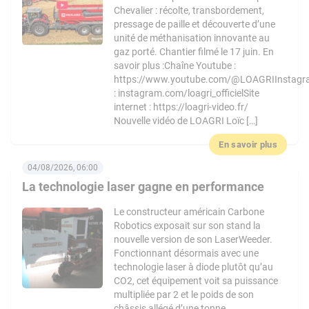
Chevalier : récolte, transbordement,
pressage de paille et découverte d’une
unité de méthanisation innovante au
gaz porté. Chantier filmé le 17 juin. En
savoir plus :Chaîne Youtube :
https://www.youtube.com/@LOAGRIInstag
: instagram.com/loagri_officielSite
internet : https://loagri-video.fr/
Nouvelle vidéo de LOAGRI Loïc […]
En savoir plus
04/08/2026, 06:00
La technologie laser gagne en performance
Le constructeur américain Carbone
Robotics exposait sur son stand la
nouvelle version de son LaserWeeder.
Fonctionnant désormais avec une
technologie laser à diode plutôt qu’au
CO2, cet équipement voit sa puissance
multipliée par 2 et le poids de son
châssis allégé d’une tonne.