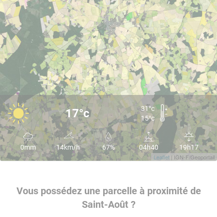
31°c
17°c
15°c
0mm
14km/h
67%
04h40
19h17
Leaflet
| IGN-F/Geoportail
Vous possédez une parcelle à proximité de
Saint-Août ?