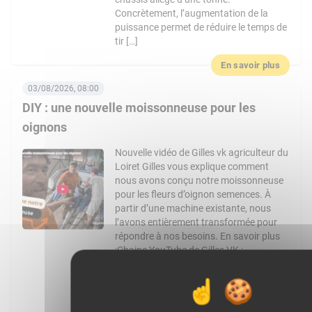
Concrètement, l’augmentation de la
puissance permet de réduire le temps de
tir […]
En savoir plus
03/08/2026, 08:00
DIY : une nouvelle moissonneuse pour les
oignons
Nouvelle vidéo de Gilles vk agriculteur du
Loiret Gilles vous explique comment
nous avons conçu notre moissonneuse
pour les fleurs d’oignon semences. À
partir d’une machine existante, nous
l’avons entièrement transformée pour
répondre à nos besoins. En savoir plus
:Chaine YouTube de Gilles VK :
https://www.youtube.com/channel/UCo4pM
: @gilles_vk Facebook :
https://www.facebook.com/Gilles_vk-
1728424127434851 Article de WikiAgri