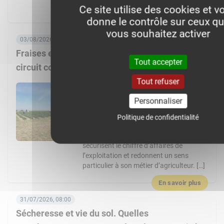
expliquant la […]
Ce site utilise des cookies et v
donne le contrôle sur ceux q
En savoir plus
vous souhaitez activer
03/08/2026, 06:00
Fraises et asperges pour créer de la valeur en
Tout accepter
circuit court
Tout refuser
En s’installant il y a 10 ans sur la ferme
familiale, Édouard Lhotte a fait le choix
Personnaliser
de diversifier l’exploitation avec des
cultures à haute valeur ajoutée, et une
Politique de confidentialité
stratégie de distribution ultra-locale. Les
fraises et les asperges de Noyon
sécurisent le chiffre d’affaires de
l’exploitation et redonnent un sens
particulier à son métier d’agriculteur. […]
En savoir plus
31/07/2026, 08:00
Sécheresse et vie du sol. Quelles