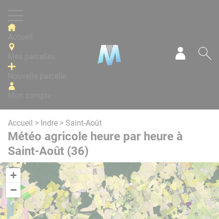
Panneau de gestion des cookies
Accueil
Mes parcelles
Mon com
Re
Nouvelle parcelle
Mon compte
Accueil
>
Indre
> Saint-Août
Météo agricole heure par heure à
Saint-Août (36)
+
−