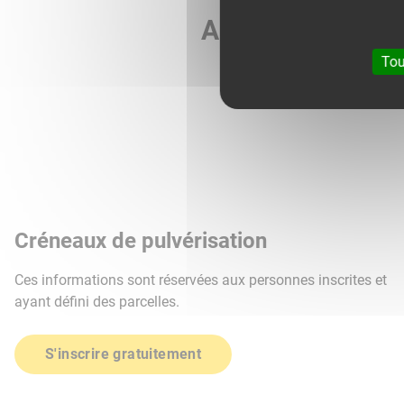
Agri météo vous 
Tou
Créneaux de pulvérisation
Ces informations sont réservées aux personnes inscrites et
ayant défini des parcelles.
S'inscrire gratuitement