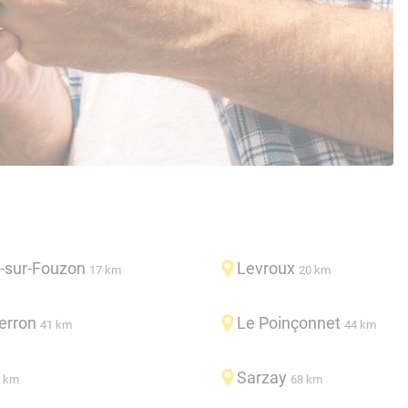
-sur-Fouzon
Levroux
17 km
20 km
erron
Le Poinçonnet
41 km
44 km
Sarzay
 km
68 km