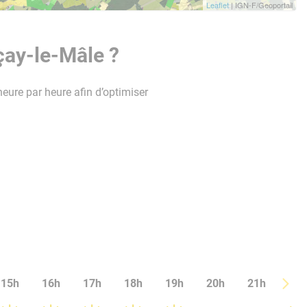
Leaflet
| IGN-F/Geoportail
çay-le-Mâle ?
heure par heure afin d’optimiser
15h
16h
17h
18h
19h
20h
21h
22h