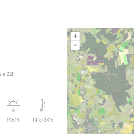
+
−
e à 22h
19h19
14°c/34°c