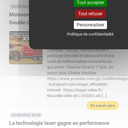
Tout accepter
04/08/2026, 08:00
Tout refuser
Moisson XXL 2026 : 3 Massey Ferguson 9S,
Double CR… Un chantier de folie !
Personnaliser
Nouvelle vidéo de LOAGRI Loïc vous
Politique de confidentialité
emmène au cœur d’un chantier de
moisson exceptionnel chez l’entreprise
Chevalier : récolte, transbordement,
pressage de paille et découverte d’une
unité de méthanisation innovante au
gaz porté. Chantier filmé le 17 juin. En
savoir plus :Chaîne Youtube :
https://www.youtube.com/@LOAGRIInstag
: instagram.com/loagri_officielSite
internet : https://loagri-video.fr/
Nouvelle vidéo de LOAGRI Loïc […]
En savoir plus
04/08/2026, 06:00
La technologie laser gagne en performance