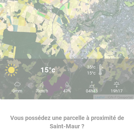
35°c
15°c
15°c
0mm
7km/h
47%
04h43
19h17
Leaflet
| IGN-F/Geoportail
Vous possédez une parcelle à proximité de
Saint-Maur ?