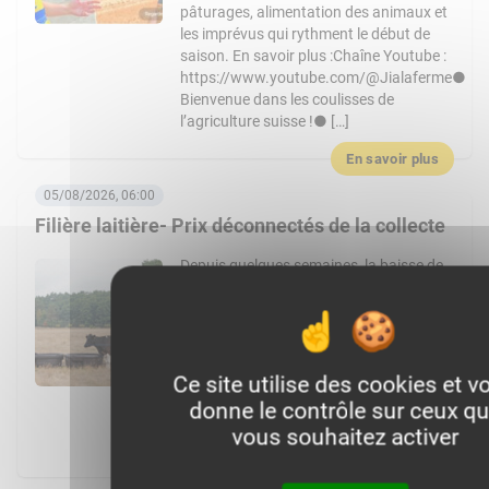
pâturages, alimentation des animaux et
les imprévus qui rythment le début de
saison. En savoir plus :Chaîne Youtube :
https://www.youtube.com/@Jialaferme●
Bienvenue dans les coulisses de
l’agriculture suisse !● […]
En savoir plus
05/08/2026, 06:00
Filière laitière- Prix déconnectés de la collecte
Depuis quelques semaines, la baisse de
la collecte de lait inhérente aux vagues
de chaleur étendue sur une grande
partie de l’Union européenne n’enraye
pas la baisse des prix du lait payé aux
éleveurs européens. En Union
Ce site utilise des cookies et v
européenne, le prix du lait payé eux
donne le contrôle sur ceux q
éleveurs ne cesse de baisser. A 455 € la
vous souhaitez activer
tonne payée […]
En savoir plus