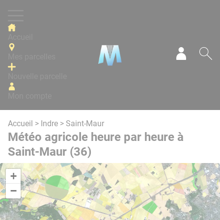
Panneau de gestion des cookies
Accueil
Mes parcelles
Mon com
Re
Nouvelle parcelle
Mon compte
Accueil
>
Indre
> Saint-Maur
Météo agricole heure par heure à
Saint-Maur (36)
+
−