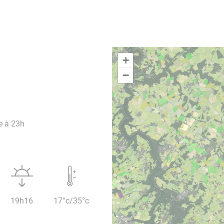
+
−
e à 23h
19h16
17°c/35°c