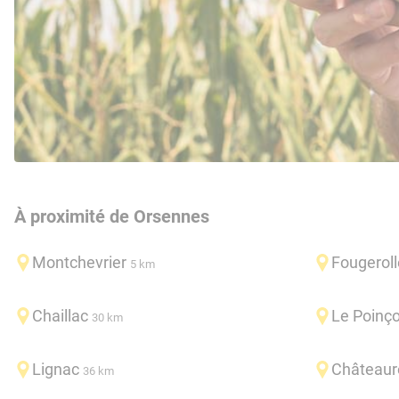
À proximité de Orsennes
Montchevrier
Fougerol
5 km
Chaillac
Le Poinç
30 km
Lignac
Châteaur
36 km