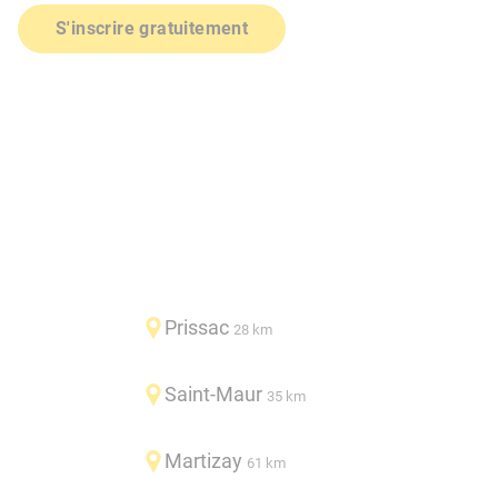
S'inscrire gratuitement
Prissac
28 km
Saint-Maur
35 km
Martizay
61 km