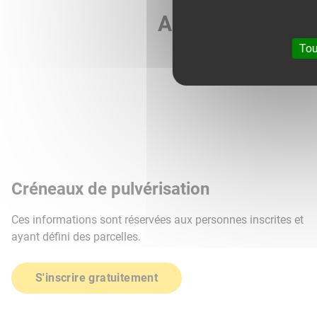
Agri météo vous 
Tou
Créneaux de pulvérisation
Ces informations sont réservées aux personnes inscrites et
ayant défini des parcelles.
S'inscrire gratuitement