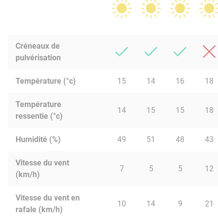
Créneaux de
pulvérisation
Température (°c)
15
14
16
18
Température
14
15
15
18
ressentie (°c)
Humidité (%)
49
51
48
43
Vitesse du vent
7
5
5
12
(km/h)
Vitesse du vent en
10
14
9
21
rafale (km/h)