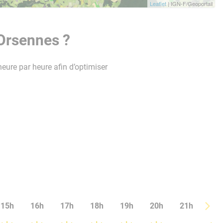
Leaflet
| IGN-F/Geoportail
 Orsennes ?
heure par heure afin d’optimiser
15h
16h
17h
18h
19h
20h
21h
22h