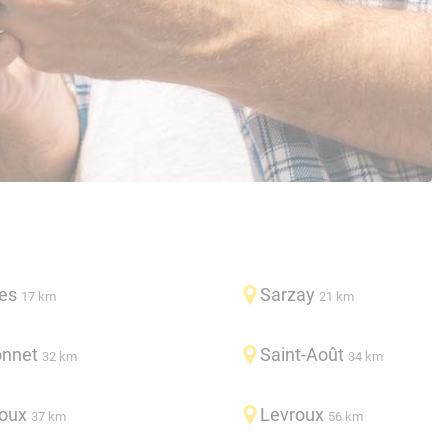
les
Sarzay
17 km
21 km
onnet
Saint-Août
32 km
34 km
oux
Levroux
37 km
56 km