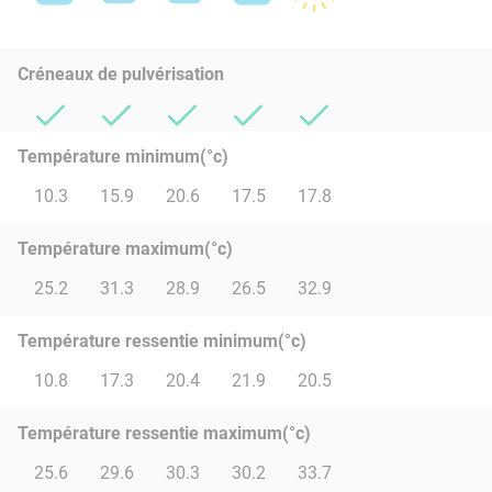
Créneaux de pulvérisation
Température minimum(°c)
10.3
15.9
20.6
17.5
17.8
Température maximum(°c)
25.2
31.3
28.9
26.5
32.9
Température ressentie minimum(°c)
10.8
17.3
20.4
21.9
20.5
Température ressentie maximum(°c)
25.6
29.6
30.3
30.2
33.7