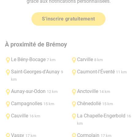
grâce aux notifications personnalisées.
S'inscrire gratuitement
À proximité de Brémoy
Le Bény-Bocage
Carville
7 km
8 km
Saint-Georges-d'Aunay
Caumont-l'Éventé
9
11 km
km
Aunay-sur-Odon
Anctoville
12 km
14 km
Campagnolles
Chênedollé
15 km
15 km
Cauville
La Chapelle-Engerbold
16 km
16
km
Vassy
Cormolain
17 km
17 km