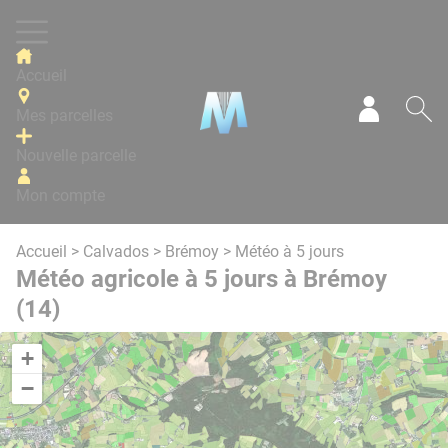
Panneau de gestion des cookies
Accueil
Mes parcelles
Mon com
Re
Nouvelle parcelle
Mon compte
Accueil
>
Calvados
>
Brémoy
> Météo à 5 jours
Météo agricole à 5 jours à Brémoy
(14)
+
−