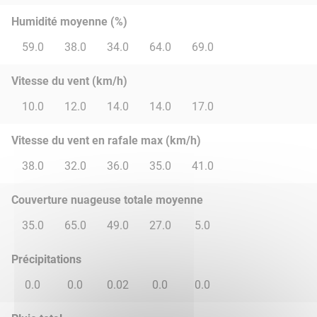
Humidité moyenne (%)
59.0
38.0
34.0
64.0
69.0
Vitesse du vent (km/h)
10.0
12.0
14.0
14.0
17.0
Vitesse du vent en rafale max (km/h)
38.0
32.0
36.0
35.0
41.0
Couverture nuageuse totale moyenne
35.0
65.0
49.0
27.0
5.0
Précipitations
0.0
0.0
0.02
0.0
0.0