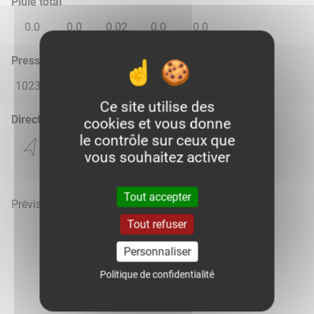
Pluie total
0.0
0.0
0.02
0.0
0.0
Pression atmosphérique (hPa)
1023.0
1018.0
1014.0
1019.0
1020.0
Ce site utilise des
Direction du vent
cookies et vous donne
le contrôle sur ceux que
vous souhaitez activer
Tout accepter
Prévisions météo mises à jour le 7 août 2026 à 17h
Tout refuser
Personnaliser
Politique de confidentialité
Voir la météo heure par heure