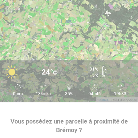
31°c
24°c
15°c
0mm
13km/h
35%
04h46
19h33
Leaflet
| IGN-F/Geoportail
Vous possédez une parcelle à proximité de
Brémoy ?