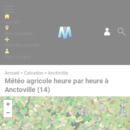
Panneau de gestion des cookies
Accueil
Mes parcelles
Mon com
Re
Nouvelle parcelle
Mon compte
Accueil
>
Calvados
> Anctoville
Météo agricole heure par heure à
Anctoville (14)
+
−