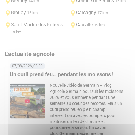
Brémoy
Condé-sur-Seulles
14 km
16 km
Brouay
Carcagny
16 km
17 km
Saint-Martin-des-Entrées
Cauville
19 km
19 km
L'actualité agricole
07/08/2026, 08:00
Un outil prend feu… pendant les moissons !
Nouvelle vidéo de Germain – Vlog
Agricole Germain poursuit les moissons
2026 et vous emmène pendant une
semaine au cœur des récoltes. Mais un
outil prend feu en plein champ :
intervention avec les pompiers pour
maîtriser un feu de chaume et
poursuivre la saison. En savoir
plus :Germain, passionné par