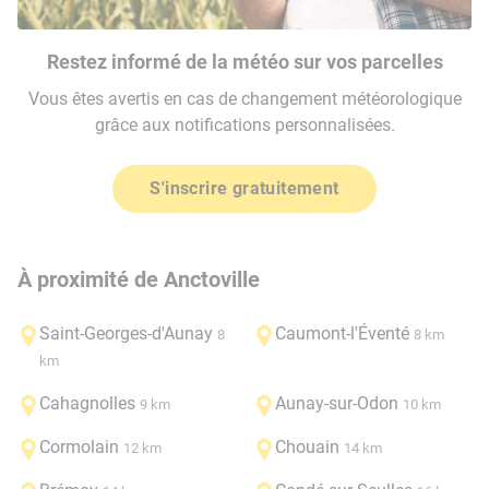
Restez informé de la météo sur vos parcelles
Vous êtes avertis en cas de changement météorologique
grâce aux notifications personnalisées.
S'inscrire gratuitement
À proximité de Anctoville
Saint-Georges-d'Aunay
Caumont-l'Éventé
8
8 km
km
Cahagnolles
Aunay-sur-Odon
9 km
10 km
Cormolain
Chouain
12 km
14 km