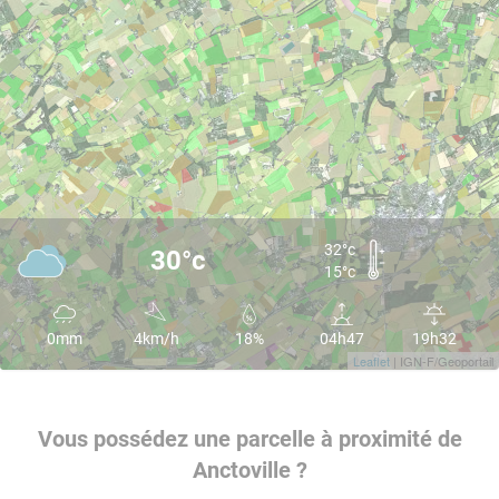
32°c
30°c
15°c
0mm
4km/h
18%
04h47
19h32
Leaflet
| IGN-F/Geoportail
Vous possédez une parcelle à proximité de
Anctoville ?