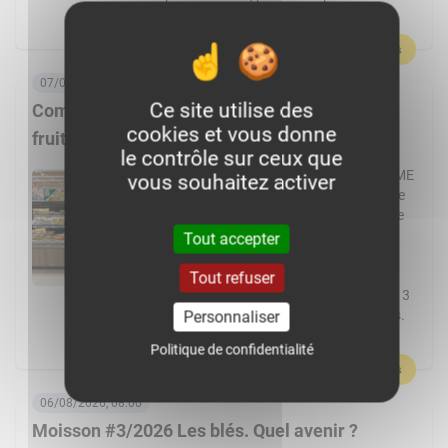
l’agriculture et par le machinisme, […]
En savoir plus
07/08/2026, 06:00
Ce site utilise des
Comment Frais Émincés dynamise le rayon
cookies et vous donne
fruits et légumes ?
le contrôle sur ceux que
Spécialiste de la fraîche découpe, la PME
vous souhaitez activer
de Pontchâteau affiche une croissance
à deux chiffres. Elle transforme plus de
cent fruits et légumes différents et
Tout accepter
réalise 80 % de ses ventes en GMS.
L’usine Frais Émincés de Pontchâteau
Tout refuser
(44) pourrait cette année dépasser les 3
000 t de fruits et légumes transformés.
Personnaliser
Un volume réalisé […]
Politique de confidentialité
En savoir plus
06/08/2026, 08:00
Moisson #3/2026 Les blés. Quel avenir ?