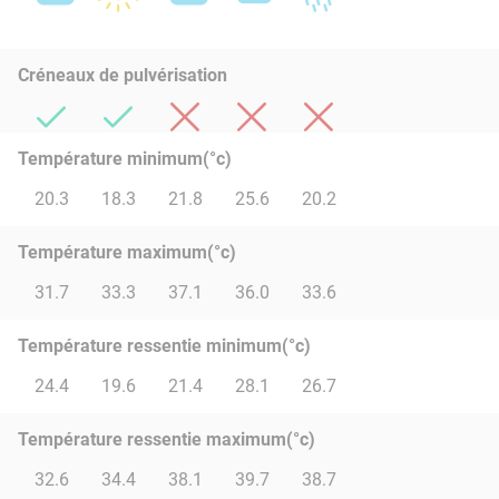
Créneaux de pulvérisation
Température minimum(°c)
20.3
18.3
21.8
25.6
20.2
Température maximum(°c)
31.7
33.3
37.1
36.0
33.6
Température ressentie minimum(°c)
24.4
19.6
21.4
28.1
26.7
Température ressentie maximum(°c)
32.6
34.4
38.1
39.7
38.7