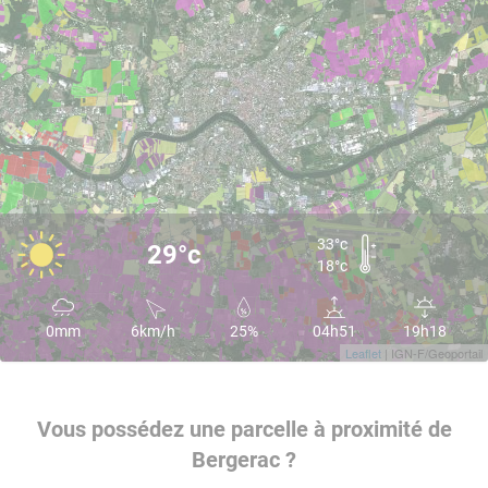
33°c
29°c
18°c
0mm
6km/h
25%
04h51
19h18
Leaflet
| IGN-F/Geoportail
Vous possédez une parcelle à proximité de
Bergerac ?