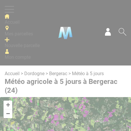
Panneau de gestion des cookies
Accueil
Mes parcelles
Mon com
Re
Nouvelle parcelle
Mon compte
Accueil
>
Dordogne
>
Bergerac
> Météo à 5 jours
Météo agricole à 5 jours à Bergerac
(24)
+
−