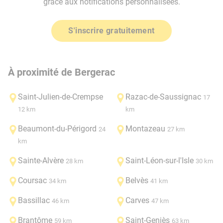
grâce aux notifications personnalisées.
S'inscrire gratuitement
À proximité de Bergerac
Saint-Julien-de-Crempse
Razac-de-Saussignac
17
12 km
km
Beaumont-du-Périgord
Montazeau
24
27 km
km
Sainte-Alvère
Saint-Léon-sur-l'Isle
28 km
30 km
Coursac
Belvès
34 km
41 km
Bassillac
Carves
46 km
47 km
Brantôme
Saint-Geniès
59 km
63 km