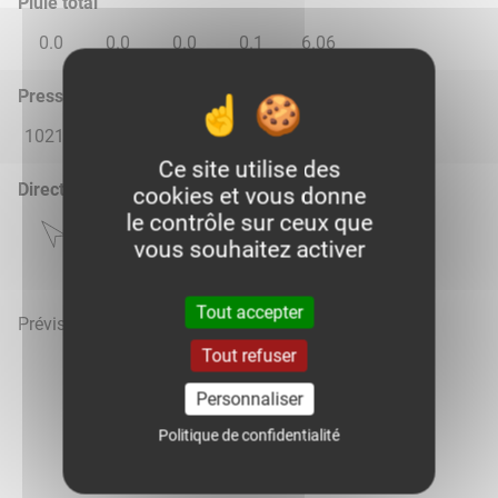
Pluie total
0.0
0.0
0.0
0.1
6.06
Pression atmosphérique (hPa)
1021.0
1018.0
1013.0
1011.0
1016.0
Ce site utilise des
Direction du vent
cookies et vous donne
le contrôle sur ceux que
vous souhaitez activer
Tout accepter
Prévisions météo mises à jour le 6 août 2026 à 19h
Tout refuser
Personnaliser
Politique de confidentialité
Voir la météo heure par heure