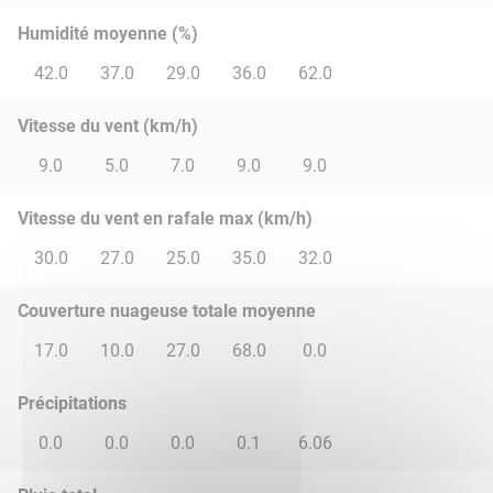
Humidité moyenne (%)
42.0
37.0
29.0
36.0
62.0
Vitesse du vent (km/h)
9.0
5.0
7.0
9.0
9.0
Vitesse du vent en rafale max (km/h)
30.0
27.0
25.0
35.0
32.0
Couverture nuageuse totale moyenne
17.0
10.0
27.0
68.0
0.0
Précipitations
0.0
0.0
0.0
0.1
6.06