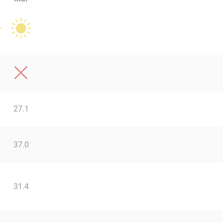
27.1
37.0
31.4