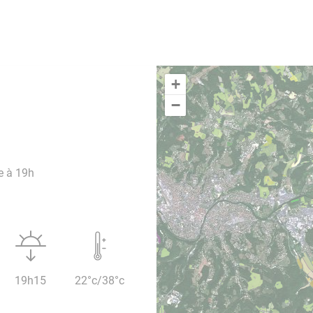
+
−
e à 19h
19h15
22°c/38°c