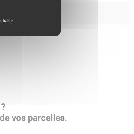
ntialité
 ?
de vos parcelles.