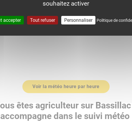
souhaitez activer
0
1015.0
t accepter
Tout refuser
Personnaliser
Politique de confide
Voir la météo heure par heure
ous êtes agriculteur sur Bassillac
accompagne dans le suivi météo 