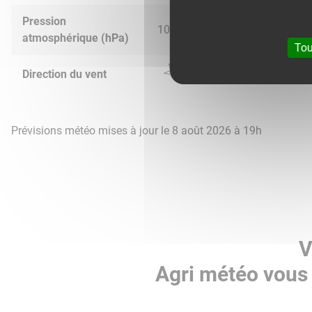
Pression
1015.0
1014.0
1015.0
1015.
atmosphérique (hPa)
Tou
Direction du vent
Prévisions météo mises à jour le 8 août 2026 à 19h
V
Agri météo vous 