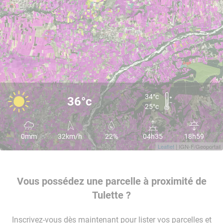
34°c
36°c
25°c
0mm
32km/h
22%
04h35
18h59
Leaflet
| IGN-F/Geoportail
Vous possédez une parcelle à proximité de
Tulette ?
Inscrivez-vous dès maintenant pour lister vos parcelles et