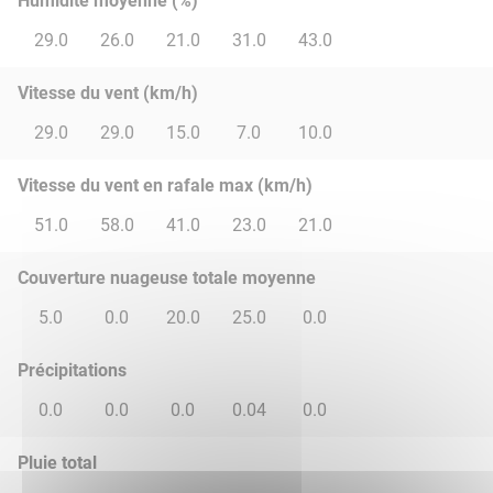
Humidité moyenne (%)
29.0
26.0
21.0
31.0
43.0
Vitesse du vent (km/h)
29.0
29.0
15.0
7.0
10.0
Vitesse du vent en rafale max (km/h)
51.0
58.0
41.0
23.0
21.0
Couverture nuageuse totale moyenne
5.0
0.0
20.0
25.0
0.0
Précipitations
0.0
0.0
0.0
0.04
0.0
Pluie total