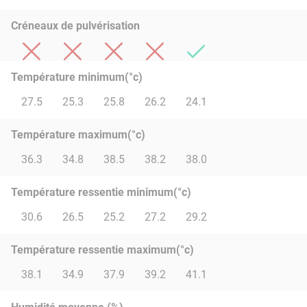
Créneaux de pulvérisation
Température minimum(°c)
27.5
25.3
25.8
26.2
24.1
Température maximum(°c)
36.3
34.8
38.5
38.2
38.0
Température ressentie minimum(°c)
30.6
26.5
25.2
27.2
29.2
Température ressentie maximum(°c)
38.1
34.9
37.9
39.2
41.1