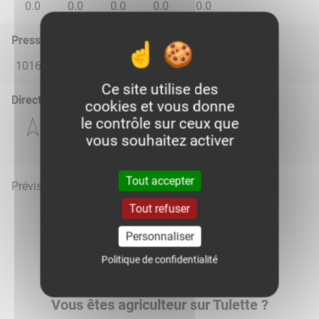
0.0
0.0
0.0
0.0
0.0
Pression atmosphérique (hPa)
1016.0
1015.0
1013.0
1014.0
1016.0
Ce site utilise des
Direction du vent
cookies et vous donne
le contrôle sur ceux que
vous souhaitez activer
Tout accepter
Prévisions météo mises à jour le 6 août 2026 à 15h
Tout refuser
Personnaliser
Politique de confidentialité
Voir la météo heure par heure
Vous êtes agriculteur sur Tulette ?