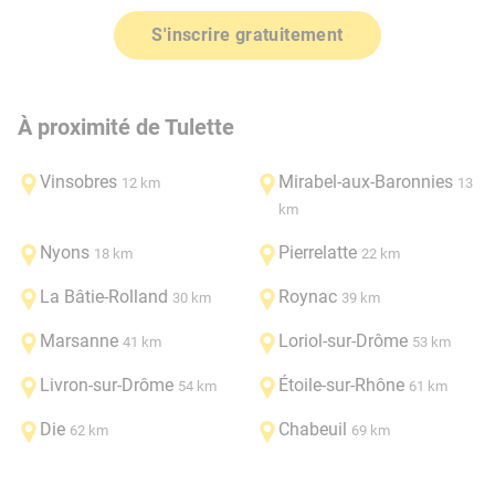
S'inscrire gratuitement
À proximité de Tulette
Vinsobres
Mirabel-aux-Baronnies
12 km
13
km
Nyons
Pierrelatte
18 km
22 km
La Bâtie-Rolland
Roynac
30 km
39 km
Marsanne
Loriol-sur-Drôme
41 km
53 km
Livron-sur-Drôme
Étoile-sur-Rhône
54 km
61 km
Die
Chabeuil
62 km
69 km