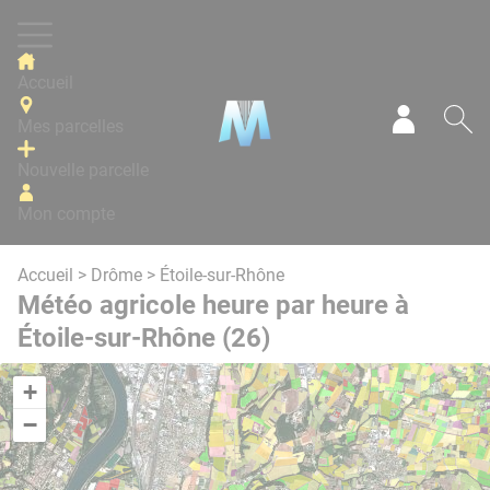
Panneau de gestion des cookies
Accueil
Mes parcelles
Mon com
Re
Nouvelle parcelle
Mon compte
Accueil
>
Drôme
> Étoile-sur-Rhône
Météo agricole heure par heure à
Étoile-sur-Rhône (26)
+
−