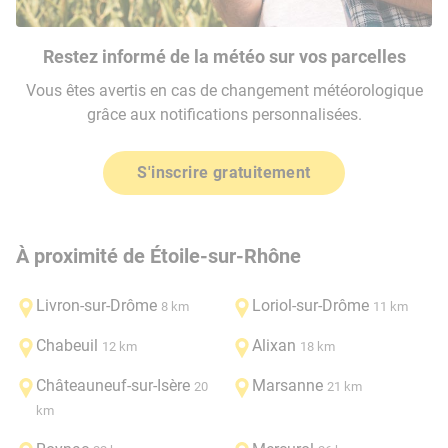
Restez informé de la météo sur vos parcelles
Vous êtes avertis en cas de changement météorologique
grâce aux notifications personnalisées.
S'inscrire gratuitement
À proximité de Étoile-sur-Rhône
Livron-sur-Drôme
Loriol-sur-Drôme
8 km
11 km
Chabeuil
Alixan
12 km
18 km
Châteauneuf-sur-Isère
Marsanne
20
21 km
km