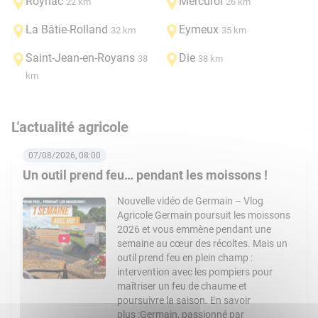
Roynac
Mercurol
22 km
26 km
La Bâtie-Rolland
Eymeux
32 km
35 km
Saint-Jean-en-Royans
Die
38
38 km
km
L'actualité agricole
07/08/2026, 08:00
Un outil prend feu… pendant les moissons !
Nouvelle vidéo de Germain – Vlog
Agricole Germain poursuit les moissons
2026 et vous emmène pendant une
semaine au cœur des récoltes. Mais un
outil prend feu en plein champ :
intervention avec les pompiers pour
maîtriser un feu de chaume et
poursuivre la saison. En savoir
plus :Germain, passionné par