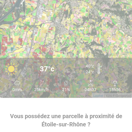
40°c
37°c
24°c
0mm
25km/h
21%
04h37
18h56
Leaflet
| IGN-F/Geoportail
Vous possédez une parcelle à proximité de
Étoile-sur-Rhône ?