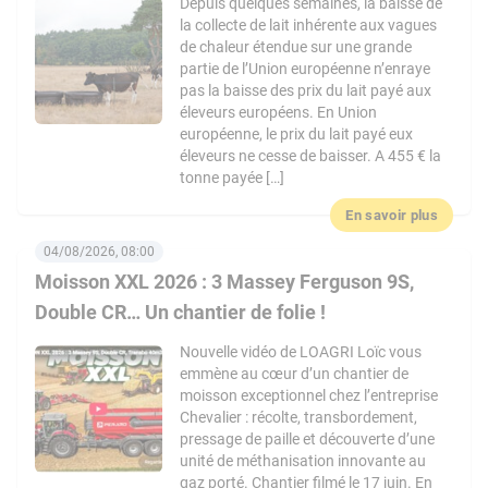
Depuis quelques semaines, la baisse de
la collecte de lait inhérente aux vagues
de chaleur étendue sur une grande
partie de l’Union européenne n’enraye
pas la baisse des prix du lait payé aux
éleveurs européens. En Union
européenne, le prix du lait payé eux
éleveurs ne cesse de baisser. A 455 € la
tonne payée […]
En savoir plus
04/08/2026, 08:00
Moisson XXL 2026 : 3 Massey Ferguson 9S,
Double CR… Un chantier de folie !
Nouvelle vidéo de LOAGRI Loïc vous
emmène au cœur d’un chantier de
moisson exceptionnel chez l’entreprise
Chevalier : récolte, transbordement,
pressage de paille et découverte d’une
unité de méthanisation innovante au
gaz porté. Chantier filmé le 17 juin. En