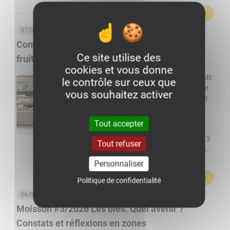
En savoir plus
07/08/2026, 06:00
Comment Frais Émincés dynamise le rayon
Ce site utilise des
fruits et légumes ?
cookies et vous donne
Spécialiste de la fraîche découpe, la PME
le contrôle sur ceux que
de Pontchâteau affiche une croissance
vous souhaitez activer
à deux chiffres. Elle transforme plus de
cent fruits et légumes différents et
réalise 80 % de ses ventes en GMS.
Tout accepter
L’usine Frais Émincés de Pontchâteau
(44) pourrait cette année dépasser les 3
Tout refuser
000 t de fruits et légumes transformés.
Un volume réalisé […]
Personnaliser
En savoir plus
Politique de confidentialité
06/08/2026, 08:00
Moisson #3/2026 Les blés. Quel avenir ?
Constats et réflexions en zones