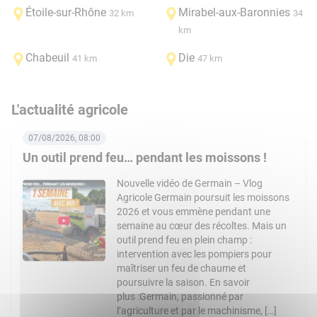
Étoile-sur-Rhône
Mirabel-aux-Baronnies
32 km
34
km
Chabeuil
Die
41 km
47 km
L'actualité agricole
07/08/2026, 08:00
Un outil prend feu… pendant les moissons !
Nouvelle vidéo de Germain – Vlog
Agricole Germain poursuit les moissons
2026 et vous emmène pendant une
semaine au cœur des récoltes. Mais un
outil prend feu en plein champ :
intervention avec les pompiers pour
maîtriser un feu de chaume et
poursuivre la saison. En savoir
plus :Germain, passionné par
l’agriculture et par le machinisme, […]