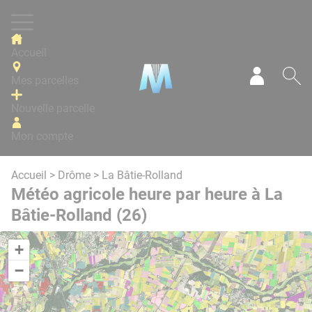
Panneau de gestion des cookies
Accueil
Mes parcelles
Mon com
Re
Nouvelle parcelle
Mon compte
Accueil
>
Drôme
> La Bâtie-Rolland
Météo agricole heure par heure à La
Bâtie-Rolland (26)
+
−