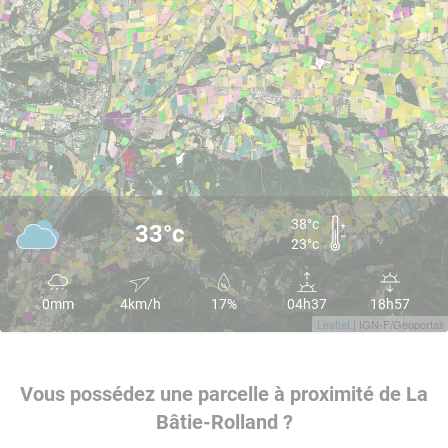
38°c
33°c
23°c
0mm
4km/h
17%
04h37
18h57
Leaflet
| IGN-F/Geoportail
Vous possédez une parcelle à proximité de La
Bâtie-Rolland ?