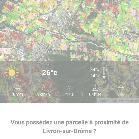
34°c
26°c
24°c
0mm
9km/h
47%
04h34
19h01
Leaflet
| IGN-F/Geoportail
Vous possédez une parcelle à proximité de
Livron-sur-Drôme ?