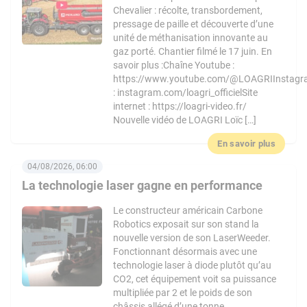
Chevalier : récolte, transbordement,
pressage de paille et découverte d’une
unité de méthanisation innovante au
gaz porté. Chantier filmé le 17 juin. En
savoir plus :Chaîne Youtube :
https://www.youtube.com/@LOAGRIInstag
: instagram.com/loagri_officielSite
internet : https://loagri-video.fr/
Nouvelle vidéo de LOAGRI Loïc […]
En savoir plus
04/08/2026, 06:00
La technologie laser gagne en performance
Le constructeur américain Carbone
Robotics exposait sur son stand la
nouvelle version de son LaserWeeder.
Fonctionnant désormais avec une
technologie laser à diode plutôt qu’au
CO2, cet équipement voit sa puissance
multipliée par 2 et le poids de son
châssis allégé d’une tonne.