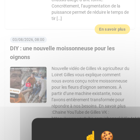
Concrètement, l’augmentation de la
puissance permet de réduire le temps de
tir […]
En savoir plus
03/08/2026, 08:00
DIY : une nouvelle moissonneuse pour les
oignons
Nouvelle vidéo de Gilles vk agriculteur du
Loiret Gilles vous explique comment
nous avons conçu notre moissonneuse
pour les fleurs d’oignon semences. À
partir d’une machine existante, nous
l’avons entièrement transformée pour
répondre à nos besoins. En savoir plus
:Chaine YouTube de Gilles VK :
https://www.youtube.com/channel/UCo4pM
: @gilles_vk Facebook :
https://www.facebook.com/Gilles_vk-
1728424127434851 Article de WikiAgri