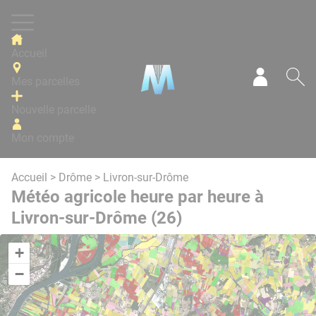
Panneau de gestion des cookies
Accueil
Mes parcelles
Mon com
Re
Nouvelle parcelle
Mon compte
Accueil
>
Drôme
> Livron-sur-Drôme
Météo agricole heure par heure à
Livron-sur-Drôme (26)
+
−