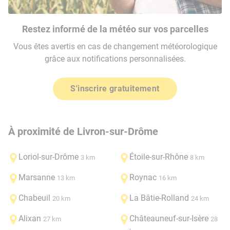
Restez informé de la météo sur vos parcelles
Vous êtes avertis en cas de changement météorologique
grâce aux notifications personnalisées.
S'inscrire gratuitement
À proximité de Livron-sur-Drôme
Loriol-sur-Drôme
Étoile-sur-Rhône
3 km
8 km
Marsanne
Roynac
13 km
16 km
Chabeuil
La Bâtie-Rolland
20 km
24 km
Alixan
Châteauneuf-sur-Isère
27 km
28