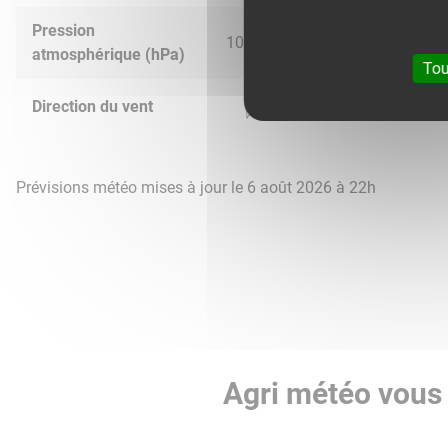
Pression
1026.0
1023.0
1014.0
1011.
atmosphérique (hPa)
Tou
Direction du vent
Prévisions météo mises à jour le 6 août 2026 à 22h
Agri météo vous 