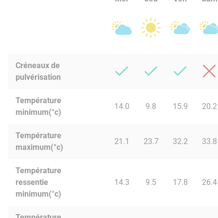
Créneaux de
pulvérisation
Température
14.0
9.8
15.9
20.2
minimum(°c)
Température
21.1
23.7
32.2
33.8
maximum(°c)
Température
ressentie
14.3
9.5
17.8
26.4
minimum(°c)
Température