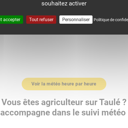
souhaitez activer
0
1016.0
t accepter
Tout refuser
Personnaliser
Politique de confide
Voir la météo heure par heure
Vous êtes agriculteur sur Taulé ?
accompagne dans le suivi météo 