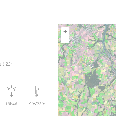
+
−
e à 22h
19h46
9°c/23°c