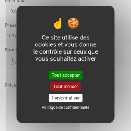
Pluie total
0.0
0.0
0.0
0.0
0.28
Pression atmosphérique (hPa)
1024.0
1022.0
1014.0
1012.0
1016.0
Ce site utilise des
cookies et vous donne
Direction du vent
le contrôle sur ceux que
vous souhaitez activer
Tout accepter
Prévisions météo mises à jour le 7 août 2026 à 00h
Tout refuser
Personnaliser
Politique de confidentialité
Voir la météo heure par heure