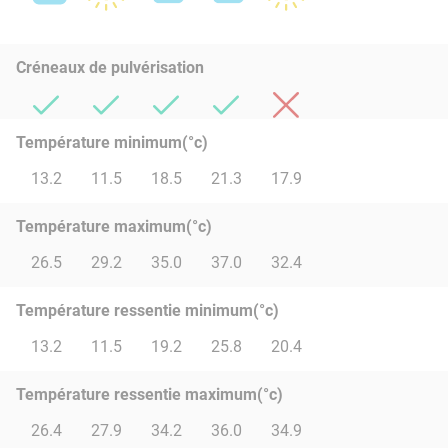
Créneaux de pulvérisation
Température minimum(°c)
13.2
11.5
18.5
21.3
17.9
Température maximum(°c)
26.5
29.2
35.0
37.0
32.4
Température ressentie minimum(°c)
13.2
11.5
19.2
25.8
20.4
Température ressentie maximum(°c)
26.4
27.9
34.2
36.0
34.9