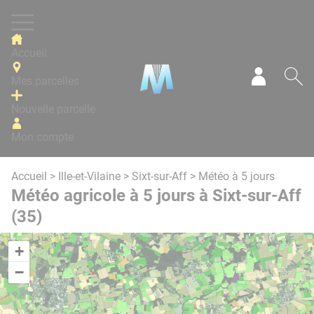
Panneau de gestion des cookies
Accueil
Mes parcelles
Mon com
Re
Nouvelle parcelle
Mon compte
Accueil
>
Ille-et-Vilaine
>
Sixt-sur-Aff
> Météo à 5 jours
Météo agricole à 5 jours à Sixt-sur-Aff
(35)
+
−