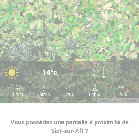
35°c
14°c
18°c
0mm
9km/h
79%
04h55
19h35
Leaflet
| IGN-F/Geoportail
Vous possédez une parcelle à proximité de
Sixt-sur-Aff ?