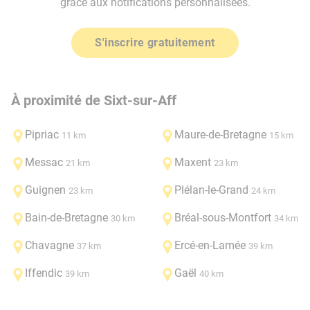
grâce aux notifications personnalisées.
S'inscrire gratuitement
À proximité de Sixt-sur-Aff
Pipriac
Maure-de-Bretagne
11 km
15 km
Messac
Maxent
21 km
23 km
Guignen
Plélan-le-Grand
23 km
24 km
Bain-de-Bretagne
Bréal-sous-Montfort
30 km
34 km
Chavagne
Ercé-en-Lamée
37 km
39 km
Iffendic
Gaël
39 km
40 km