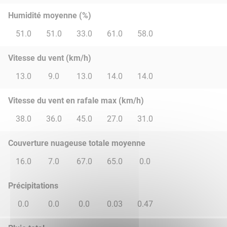
Humidité moyenne (%)
51.0
51.0
33.0
61.0
58.0
Vitesse du vent (km/h)
13.0
9.0
13.0
14.0
14.0
Vitesse du vent en rafale max (km/h)
38.0
36.0
45.0
27.0
31.0
Couverture nuageuse totale moyenne
16.0
7.0
67.0
65.0
0.0
Précipitations
0.0
0.0
0.0
0.03
0.47