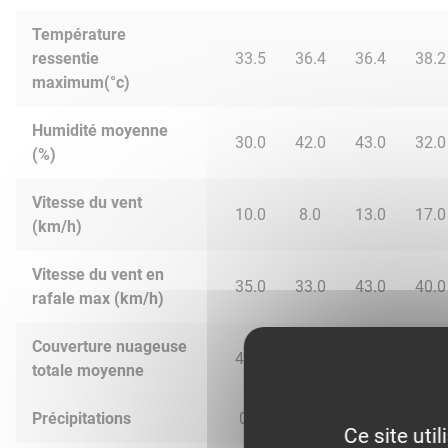
Température
ressentie
33.5
36.4
36.4
38.2
maximum(°c)
Humidité moyenne
30.0
42.0
43.0
32.0
(%)
Vitesse du vent
10.0
8.0
13.0
17.0
(km/h)
Vitesse du vent en
35.0
33.0
43.0
40.0
rafale max (km/h)
Couverture nuageuse
49.0
60.0
51.0
29.0
totale moyenne
Précipitations
0.0
0.19
0.0
0.0
Ce site uti