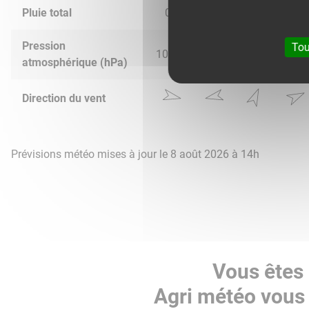
Pluie total
0.0
0.19
0.0
0.0
Pression
Tou
1016.0
1014.0
1016.0
1017.
atmosphérique (hPa)
Direction du vent
Prévisions météo mises à jour le 8 août 2026 à 14h
Vous êtes 
Agri météo vous 