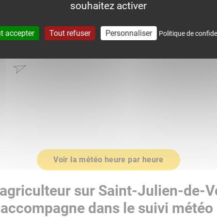
souhaitez activer
0.0
t accepter
Tout refuser
Personnaliser
Politique de confide
0
1017.0
Voir la météo heure par heure
agriculteur sur Saint-Julien-de-
accompagne dans le suivi météo 