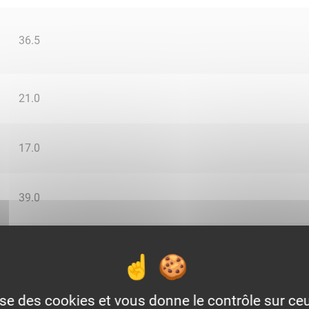
36.5
21.0
17.0
39.0
25.0
0.0
lise des cookies et vous donne le contrôle sur c