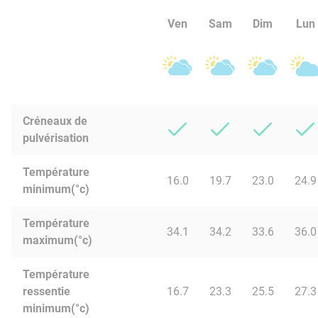
Ven
Sam
Dim
Lun
Créneaux de
pulvérisation
Température
16.0
19.7
23.0
24.9
minimum(°c)
Température
34.1
34.2
33.6
36.0
maximum(°c)
Température
ressentie
16.7
23.3
25.5
27.3
minimum(°c)