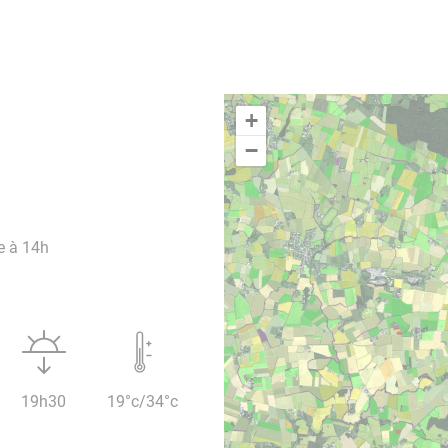
+
−
e à 14h
19h30
19°c/34°c