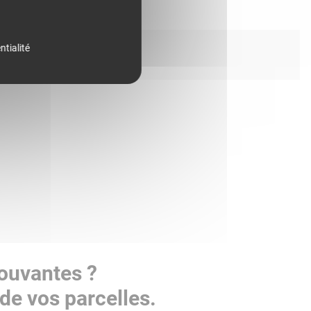
ntialité
Vouvantes ?
de vos parcelles.