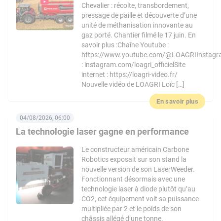
Chevalier : récolte, transbordement,
pressage de paille et découverte d’une
unité de méthanisation innovante au
gaz porté. Chantier filmé le 17 juin. En
savoir plus :Chaîne Youtube :
https://www.youtube.com/@LOAGRIInstag
: instagram.com/loagri_officielSite
internet : https://loagri-video.fr/
Nouvelle vidéo de LOAGRI Loïc […]
En savoir plus
04/08/2026, 06:00
La technologie laser gagne en performance
Le constructeur américain Carbone
Robotics exposait sur son stand la
nouvelle version de son LaserWeeder.
Fonctionnant désormais avec une
technologie laser à diode plutôt qu’au
CO2, cet équipement voit sa puissance
multipliée par 2 et le poids de son
châssis allégé d’une tonne.