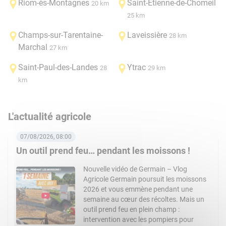
Riom-ès-Montagnes
Saint-Étienne-de-Chomeil
20 km
25 km
Champs-sur-Tarentaine-
Laveissière
28 km
Marchal
27 km
Saint-Paul-des-Landes
Ytrac
28
29 km
km
L'actualité agricole
07/08/2026, 08:00
Un outil prend feu… pendant les moissons !
Nouvelle vidéo de Germain – Vlog
Agricole Germain poursuit les moissons
2026 et vous emmène pendant une
semaine au cœur des récoltes. Mais un
outil prend feu en plein champ :
intervention avec les pompiers pour