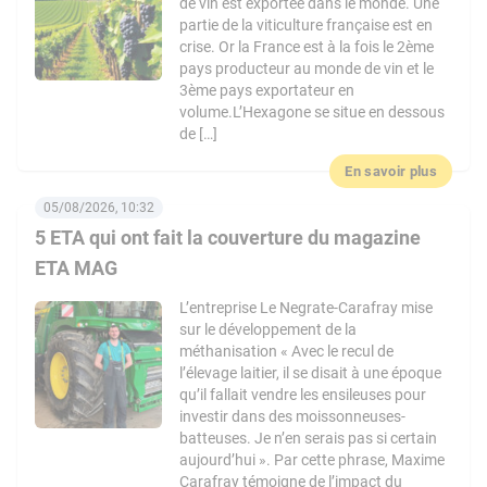
de vin est exportée dans le monde. Une
partie de la viticulture française est en
crise. Or la France est à la fois le 2ème
pays producteur au monde de vin et le
3ème pays exportateur en
volume.L’Hexagone se situe en dessous
de […]
En savoir plus
05/08/2026, 10:32
5 ETA qui ont fait la couverture du magazine
ETA MAG
L’entreprise Le Negrate-Carafray mise
sur le développement de la
méthanisation « Avec le recul de
l’élevage laitier, il se disait à une époque
qu’il fallait vendre les ensileuses pour
investir dans des moissonneuses-
batteuses. Je n’en serais pas si certain
aujourd’hui ». Par cette phrase, Maxime
Carafray témoigne de l’impact du