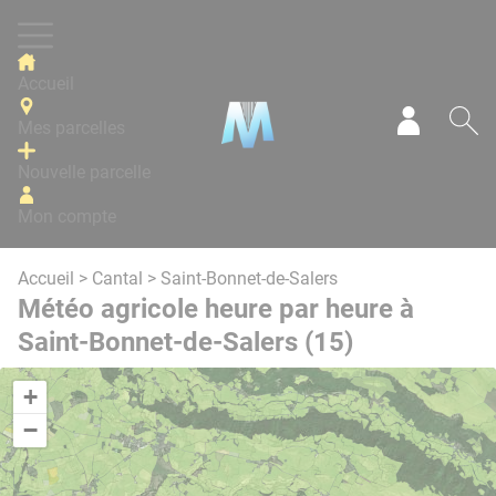
Panneau de gestion des cookies
Accueil
Mes parcelles
Mon com
Re
Nouvelle parcelle
Mon compte
Accueil
>
Cantal
> Saint-Bonnet-de-Salers
Météo agricole heure par heure à
Saint-Bonnet-de-Salers (15)
+
−