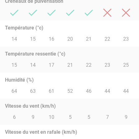
Créneaux de pulvérisation
Température (°c)
14
15
16
20
21
22
23
Température ressentie (°c)
15
14
17
21
22
23
25
Humidité (%)
64
63
61
52
46
44
44
Vitesse du vent (km/h)
6
9
10
5
5
7
9
Vitesse du vent en rafale (km/h)