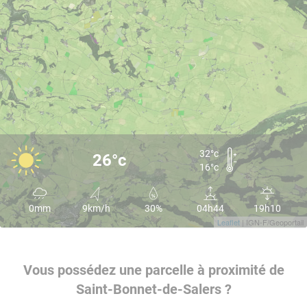
32°c
26°c
16°c
0mm
9km/h
30%
04h44
19h10
Leaflet
| IGN-F/Geoportail
Vous possédez une parcelle à proximité de
Saint-Bonnet-de-Salers ?