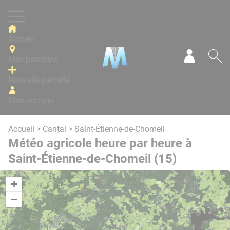
Panneau de gestion des cookies
Accueil
Mes parcelles
Mon com
Re
Nouvelle parcelle
Mon compte
Accueil
>
Cantal
> Saint-Étienne-de-Chomeil
Météo agricole heure par heure à
Saint-Étienne-de-Chomeil (15)
+
−