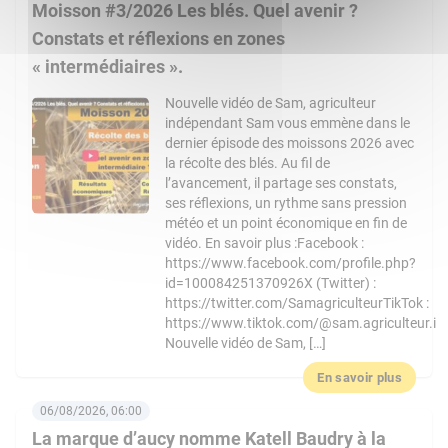
Moisson #3/2026 Les blés. Quel avenir ?
Constats et réflexions en zones
« intermédiaires ».
Nouvelle vidéo de Sam, agriculteur
indépendant Sam vous emmène dans le
dernier épisode des moissons 2026 avec
la récolte des blés. Au fil de
l’avancement, il partage ses constats,
ses réflexions, un rythme sans pression
météo et un point économique en fin de
vidéo. En savoir plus :Facebook :
https://www.facebook.com/profile.php?
id=100084251370926X (Twitter) :
https://twitter.com/SamagriculteurTikTok :
https://www.tiktok.com/@sam.agriculteur.i
Nouvelle vidéo de Sam, […]
En savoir plus
06/08/2026, 06:00
La marque d’aucy nomme Katell Baudry à la