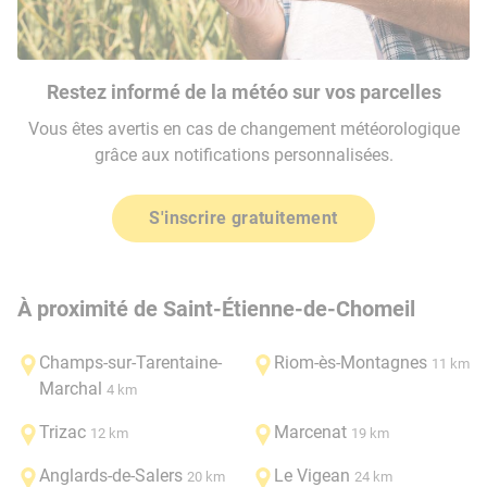
Restez informé de la météo sur vos parcelles
Vous êtes avertis en cas de changement météorologique
grâce aux notifications personnalisées.
S'inscrire gratuitement
À proximité de Saint-Étienne-de-Chomeil
Champs-sur-Tarentaine-
Riom-ès-Montagnes
11 km
Marchal
4 km
Trizac
Marcenat
12 km
19 km
Anglards-de-Salers
Le Vigean
20 km
24 km