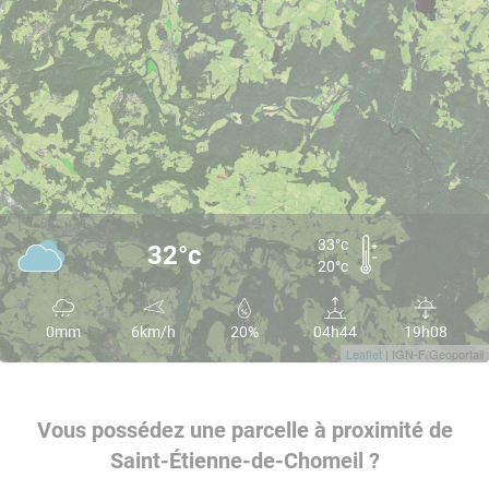
33°c
32°c
20°c
0mm
6km/h
20%
04h44
19h08
Leaflet
| IGN-F/Geoportail
Vous possédez une parcelle à proximité de
Saint-Étienne-de-Chomeil ?