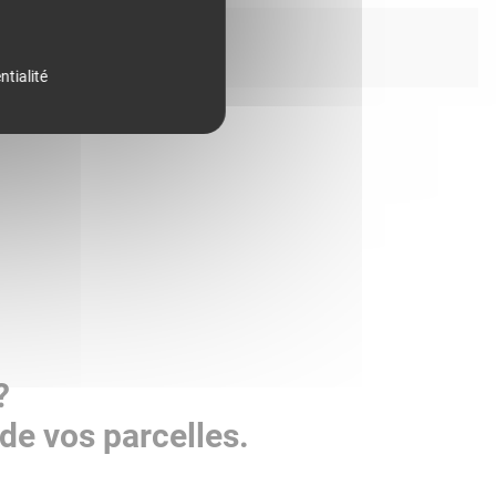
ntialité
?
de vos parcelles.