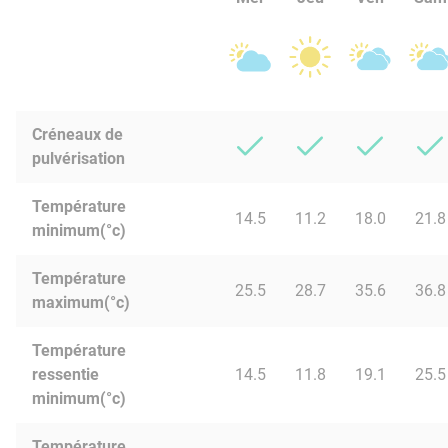
Créneaux de
pulvérisation
Température
14.5
11.2
18.0
21.8
minimum(°c)
Température
25.5
28.7
35.6
36.8
maximum(°c)
Température
ressentie
14.5
11.8
19.1
25.5
minimum(°c)
Température