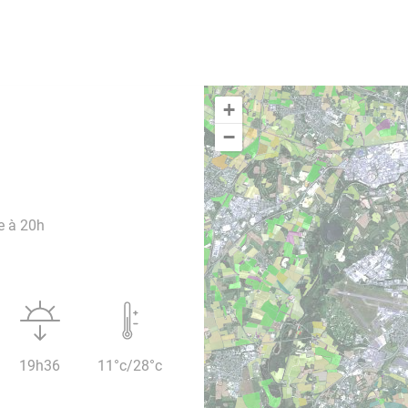
+
−
e à 20h
19h36
11°c/28°c