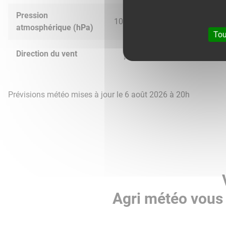
Pression
1025.0
1022.0
1014.0
1011.
atmosphérique (hPa)
Tou
Direction du vent
Prévisions météo mises à jour le 6 août 2026 à 20h
Agri météo vous 