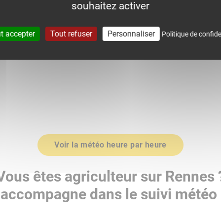
souhaitez activer
0
1015.0
t accepter
Tout refuser
Personnaliser
Politique de confide
Voir la météo heure par heure
Vous êtes agriculteur sur Rennes 
accompagne dans le suivi météo 