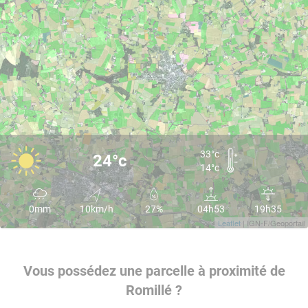
33°c
24°c
14°c
0mm
10km/h
27%
04h53
19h35
Leaflet
| IGN-F/Geoportail
Vous possédez une parcelle à proximité de
Romillé ?