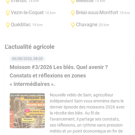
Iffendic
Melesse
14 km
15 km
Vezin-le-Coquet
Bréal-sous-Montfort
16 km
19 km
Quédillac
Chavagne
19 km
20 km
L'actualité agricole
06/08/2026, 08:00
Moisson #3/2026 Les blés. Quel avenir ?
Constats et réflexions en zones
« intermédiaires ».
Nouvelle vidéo de Sam, agriculteur
indépendant Sam vous emmène dans le
dernier épisode des moissons 2026 avec
la récolte des blés. Au fil de
l’avancement, il partage ses constats,
ses réflexions, un rythme sans pression
météo et un point économique en fin de