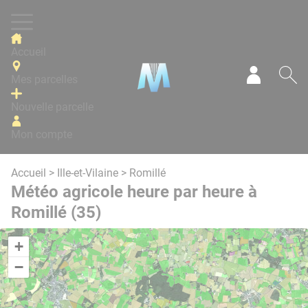
Panneau de gestion des cookies
Accueil
Mes parcelles
Mon com
Re
Nouvelle parcelle
Mon compte
Accueil
>
Ille-et-Vilaine
> Romillé
Météo agricole heure par heure à
Romillé (35)
+
−