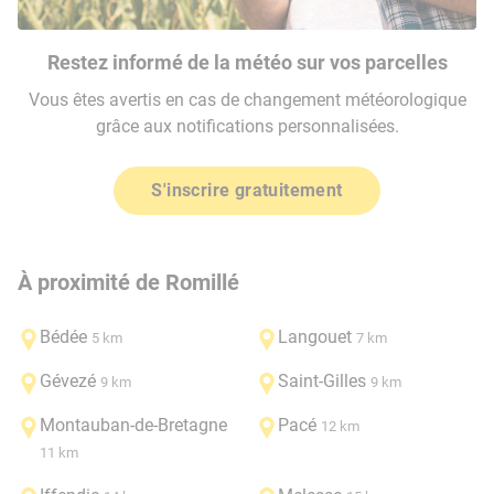
Restez informé de la météo sur vos parcelles
Vous êtes avertis en cas de changement météorologique
grâce aux notifications personnalisées.
S'inscrire gratuitement
À proximité de Romillé
Bédée
Langouet
5 km
7 km
Gévezé
Saint-Gilles
9 km
9 km
Montauban-de-Bretagne
Pacé
12 km
11 km