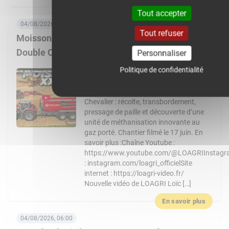
En savoir plus
Tout accepter
04/08/2026, 08:00
Tout refuser
Moisson XXL 2026 : 3 Massey Ferguson 9S,
Double CR… Un chantier de folie !
Personnaliser
Politique de confidentialité
Nouvelle vidéo de LOAGRI Loïc vous
emmène au cœur d’un chantier de
moisson exceptionnel chez l’entreprise
Chevalier : récolte, transbordement,
pressage de paille et découverte d’une
unité de méthanisation innovante au
gaz porté. Chantier filmé le 17 juin. En
savoir plus :Chaîne Youtube :
https://www.youtube.com/@LOAGRIInstag
: instagram.com/loagri_officielSite
internet : https://loagri-video.fr/
Nouvelle vidéo de LOAGRI Loïc […]
En savoir plus
04/08/2026, 06:00