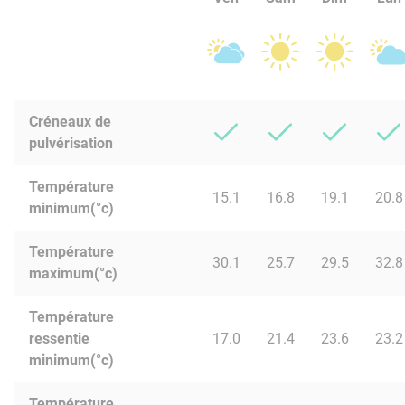
Créneaux de
pulvérisation
Température
15.1
16.8
19.1
20.8
minimum(°c)
Température
30.1
25.7
29.5
32.8
maximum(°c)
Température
ressentie
17.0
21.4
23.6
23.2
minimum(°c)
Température