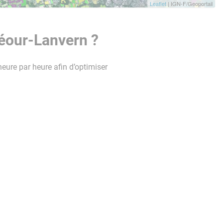
Leaflet
| IGN-F/Geoportail
néour-Lanvern ?
heure par heure afin d’optimiser