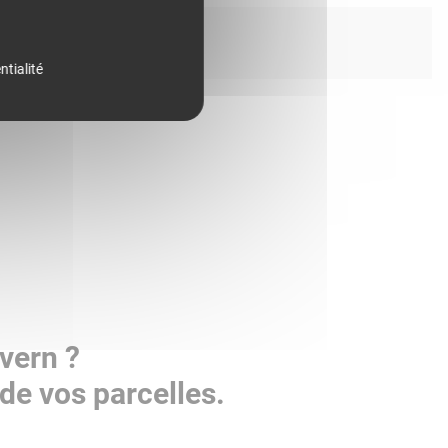
ntialité
vern ?
de vos parcelles.