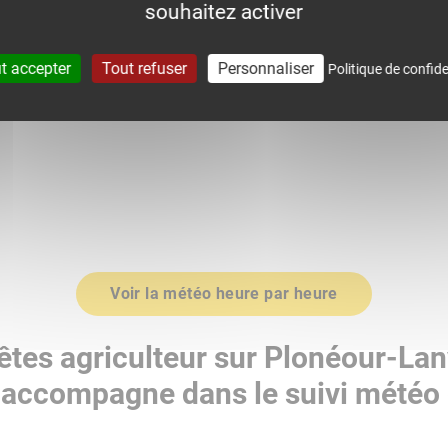
souhaitez activer
0
1017.0
t accepter
Tout refuser
Personnaliser
Politique de confide
Voir la météo heure par heure
êtes agriculteur sur Plonéour-Lan
accompagne dans le suivi météo 