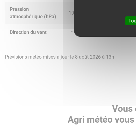
Pression
1016.0
1015.0
1018.0
1017.
atmosphérique (hPa)
Tou
Direction du vent
Prévisions météo mises à jour le 8 août 2026 à 13h
Vous 
Agri météo vous 