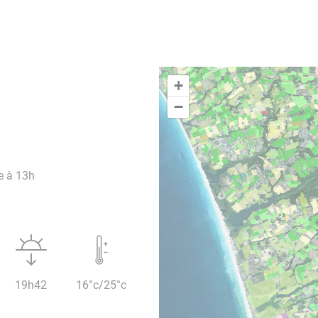
+
−
e à 13h
19h42
16°c/25°c