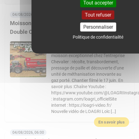
Tout accepter
En savoir plus
Tout refuser
04/08/2026, 08:00
Moisson XXL 2026 : 3 Massey Ferguson 9S,
Personnaliser
Double CR… Un chantier de folie !
Politique de confidentialité
Nouvelle vidéo de LOAGRI Loïc vous
emmène au cœur d’un chantier de
moisson exceptionnel chez l’entreprise
Chevalier : récolte, transbordement,
pressage de paille et découverte d’une
unité de méthanisation innovante au
gaz porté. Chantier filmé le 17 juin. En
savoir plus :Chaîne Youtube :
https://www.youtube.com/@LOAGRIInstag
: instagram.com/loagri_officielSite
internet : https://loagri-video.fr/
Nouvelle vidéo de LOAGRI Loïc […]
En savoir plus
04/08/2026, 06:00