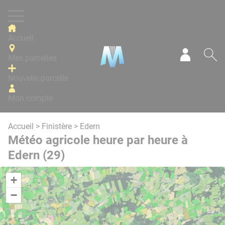
Panneau de gestion des cookies
Accueil
Mes parcelles
Mon com
Re
Nouvelle parcelle
Mon compte
Accueil
>
Finistère
> Edern
Météo agricole heure par heure à
Edern (29)
+
−