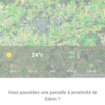
29°c
24°c
15°c
0mm
9km/h
34%
05h02
19h43
Leaflet
| IGN-F/Geoportail
Vous possédez une parcelle à proximité de
Edern ?