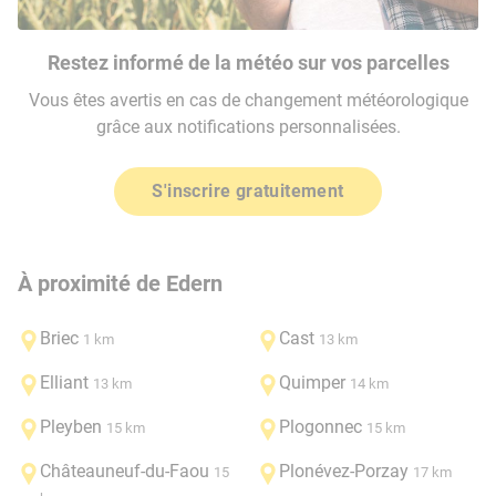
Restez informé de la météo sur vos parcelles
Vous êtes avertis en cas de changement météorologique
grâce aux notifications personnalisées.
S'inscrire gratuitement
À proximité de Edern
Briec
Cast
1 km
13 km
Elliant
Quimper
13 km
14 km
Pleyben
Plogonnec
15 km
15 km
Châteauneuf-du-Faou
Plonévez-Porzay
15
17 km