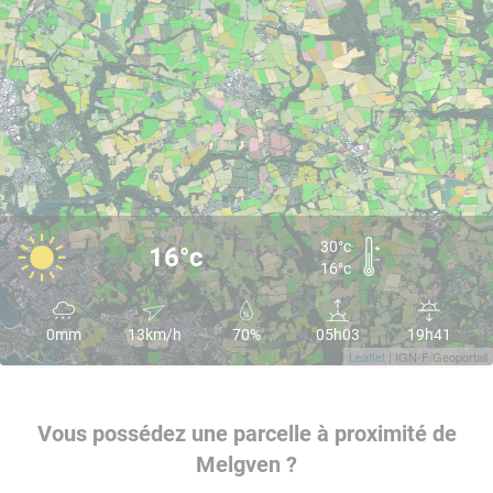
30°c
16°c
16°c
0mm
13km/h
70%
05h03
19h41
Leaflet
| IGN-F/Geoportail
Vous possédez une parcelle à proximité de
Melgven ?