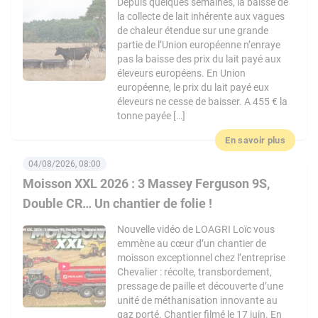
Depuis quelques semaines, la baisse de
la collecte de lait inhérente aux vagues
de chaleur étendue sur une grande
partie de l’Union européenne n’enraye
pas la baisse des prix du lait payé aux
éleveurs européens. En Union
européenne, le prix du lait payé eux
éleveurs ne cesse de baisser. A 455 € la
tonne payée […]
En savoir plus
04/08/2026, 08:00
Moisson XXL 2026 : 3 Massey Ferguson 9S,
Double CR… Un chantier de folie !
Nouvelle vidéo de LOAGRI Loïc vous
emmène au cœur d’un chantier de
moisson exceptionnel chez l’entreprise
Chevalier : récolte, transbordement,
pressage de paille et découverte d’une
unité de méthanisation innovante au
gaz porté. Chantier filmé le 17 juin. En