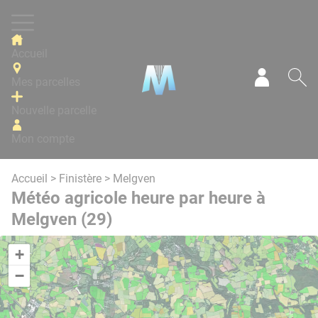
Panneau de gestion des cookies
Accueil
Mes parcelles
Mon com
Re
Nouvelle parcelle
Mon compte
Accueil
>
Finistère
> Melgven
Météo agricole heure par heure à
Melgven (29)
+
−