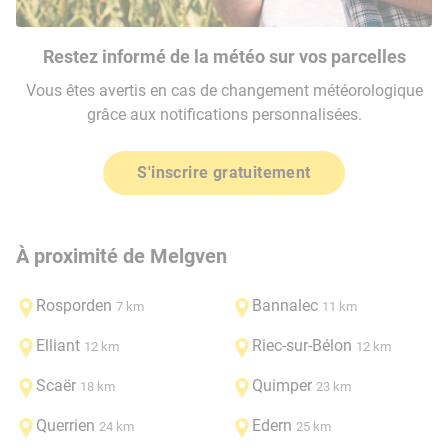
Restez informé de la météo sur vos parcelles
Vous êtes avertis en cas de changement météorologique
grâce aux notifications personnalisées.
S'inscrire gratuitement
À proximité de Melgven
Rosporden
Bannalec
7 km
11 km
Elliant
Riec-sur-Bélon
12 km
12 km
Scaër
Quimper
18 km
23 km
Querrien
Edern
24 km
25 km