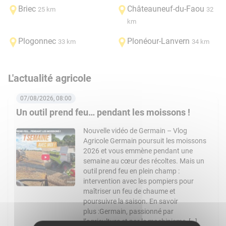
Briec
Châteauneuf-du-Faou
25 km
32
km
Plogonnec
Plonéour-Lanvern
33 km
34 km
L'actualité agricole
07/08/2026, 08:00
Un outil prend feu… pendant les moissons !
Nouvelle vidéo de Germain – Vlog
Agricole Germain poursuit les moissons
2026 et vous emmène pendant une
semaine au cœur des récoltes. Mais un
outil prend feu en plein champ :
intervention avec les pompiers pour
maîtriser un feu de chaume et
poursuivre la saison. En savoir
plus :Germain, passionné par
l’agriculture et par le machinisme, […]