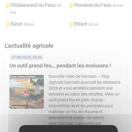
Châteauneuf-du-Faou
Plonévez-du-Faou
24
24 km
km
Sizun
Elliant
26 km
26 km
L'actualité agricole
07/08/2026, 08:00
Un outil prend feu… pendant les moissons !
Nouvelle vidéo de Germain – Vlog
Agricole Germain poursuit les moissons
2026 et vous emmène pendant une
semaine au cœur des récoltes. Mais un
outil prend feu en plein champ :
intervention avec les pompiers pour
maîtriser un feu de chaume et
poursuivre la saison. En savoir
plus :Germain, passionné par
l’agriculture et par le machinisme, […]