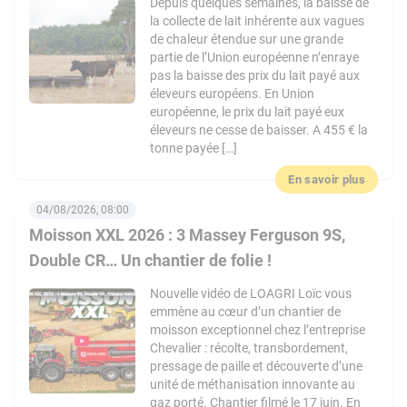
Depuis quelques semaines, la baisse de
la collecte de lait inhérente aux vagues
de chaleur étendue sur une grande
partie de l’Union européenne n’enraye
pas la baisse des prix du lait payé aux
éleveurs européens. En Union
européenne, le prix du lait payé eux
éleveurs ne cesse de baisser. A 455 € la
tonne payée […]
En savoir plus
04/08/2026, 08:00
Moisson XXL 2026 : 3 Massey Ferguson 9S,
Double CR… Un chantier de folie !
Nouvelle vidéo de LOAGRI Loïc vous
emmène au cœur d’un chantier de
moisson exceptionnel chez l’entreprise
Chevalier : récolte, transbordement,
pressage de paille et découverte d’une
unité de méthanisation innovante au
gaz porté. Chantier filmé le 17 juin. En