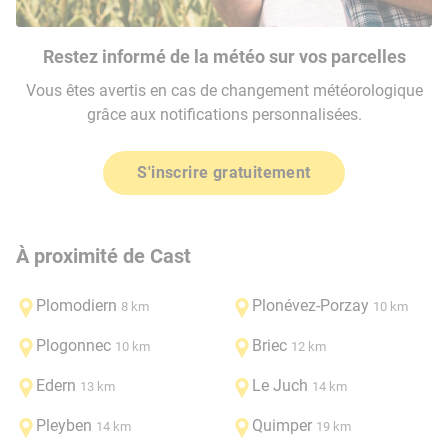
Restez informé de la météo sur vos parcelles
Vous êtes avertis en cas de changement météorologique
grâce aux notifications personnalisées.
S'inscrire gratuitement
À proximité de Cast
Plomodiern
Plonévez-Porzay
8 km
10 km
Plogonnec
Briec
10 km
12 km
Edern
Le Juch
13 km
14 km
Pleyben
Quimper
14 km
19 km