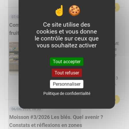
En savoir plus
07/08/2026, 06:00
Ce site utilise des
Comment Frais Émincés dynamise le rayon
cookies et vous donne
fruits et légumes ?
le contrôle sur ceux que
Spécialiste de la fraîche découpe, la PME
vous souhaitez activer
de Pontchâteau affiche une croissance
à deux chiffres. Elle transforme plus de
cent fruits et légumes différents et
Tout accepter
réalise 80 % de ses ventes en GMS.
L’usine Frais Émincés de Pontchâteau
Tout refuser
(44) pourrait cette année dépasser les 3
Personnaliser
000 t de fruits et légumes transformés.
Un volume réalisé […]
Politique de confidentialité
En savoir plus
06/08/2026, 08:00
Moisson #3/2026 Les blés. Quel avenir ?
Constats et réflexions en zones