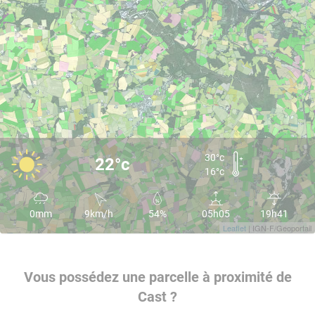
30°c
22°c
16°c
0mm
9km/h
54%
05h05
19h41
Leaflet
| IGN-F/Geoportail
Vous possédez une parcelle à proximité de
Cast ?