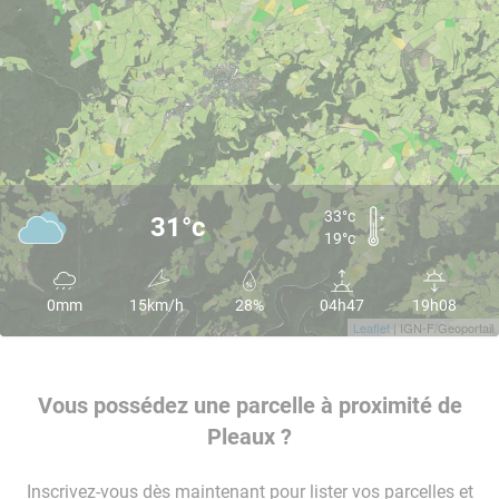
33°c
31°c
19°c
0mm
15km/h
28%
04h47
19h08
Leaflet
| IGN-F/Geoportail
Vous possédez une parcelle à proximité de
Pleaux ?
Inscrivez-vous dès maintenant pour lister vos parcelles et