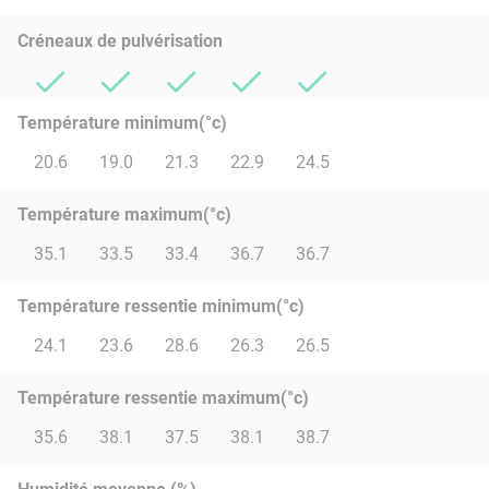
Créneaux de pulvérisation
Température minimum(°c)
20.6
19.0
21.3
22.9
24.5
Température maximum(°c)
35.1
33.5
33.4
36.7
36.7
Température ressentie minimum(°c)
24.1
23.6
28.6
26.3
26.5
Température ressentie maximum(°c)
35.6
38.1
37.5
38.1
38.7