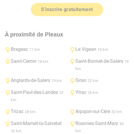
S'inscrire gratuitement
À proximité de Pleaux
Brageac
Le Vigean
11 km
15 km
Saint-Cernin
Saint-Bonnet-de-Salers
18 km
19
km
Anglards-de-Salers
Siran
19 km
22 km
Saint-Paul-des-Landes
Ytrac
23
26 km
km
Trizac
Arpajon-sur-Cère
28 km
32 km
Saint-Mamet-la-Salvetat
Roannes-Saint-Mary
34
32 km
km