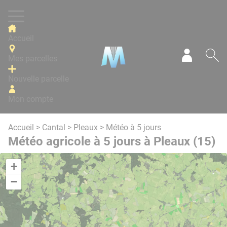
Panneau de gestion des cookies
Accueil
Mes parcelles
Mon com
Re
Nouvelle parcelle
Mon compte
Accueil
>
Cantal
>
Pleaux
> Météo à 5 jours
Météo agricole à 5 jours à Pleaux (15)
+
−