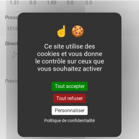
1.31
0.0
1.89
0.0
0.0
Pression atmosphérique (hPa)
1016.0
1017.0
1017.0
1018.0
1018.0
Direction du vent
Ce site utilise des
cookies et vous donne
le contrôle sur ceux que
vous souhaitez activer
Prévisions météo mises à jour le 9 août 2026 à 11h
Tout accepter
Tout refuser
Personnaliser
Voir la météo heure par heure
Politique de confidentialité
Vous êtes agriculteur sur Pleaux ?