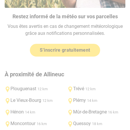
Restez informé de la météo sur vos parcelles
Vous êtes avertis en cas de changement météorologique
grâce aux notifications personnalisées.
S'inscrire gratuitement
À proximité de Allineuc
Plouguenast
Trévé
12 km
12 km
Le Vieux-Bourg
Plémy
12 km
14 km
Hénon
Mûr-de-Bretagne
14 km
16 km
Moncontour
Quessoy
16 km
18 km