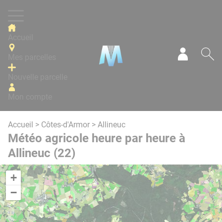
Panneau de gestion des cookies
Accueil
Mes parcelles
Mon com
Re
Nouvelle parcelle
Mon compte
Accueil
>
Côtes-d'Armor
> Allineuc
Météo agricole heure par heure à
Allineuc (22)
+
−