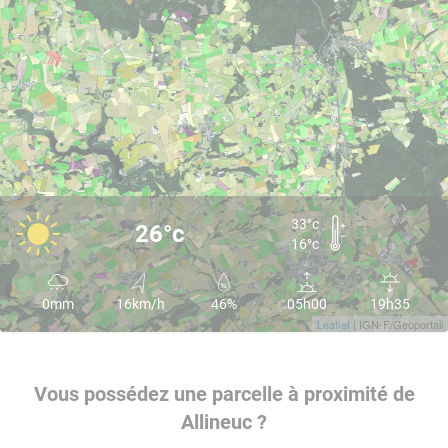
33°c
26°c
16°c
0mm
16km/h
46%
05h00
19h35
Leaflet
| IGN-F/Geoportail
Vous possédez une parcelle à proximité de
Allineuc ?