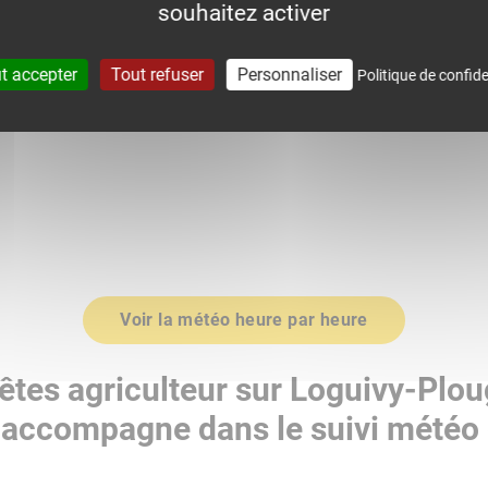
souhaitez activer
0
1020.0
t accepter
Tout refuser
Personnaliser
Politique de confide
Voir la météo heure par heure
êtes agriculteur sur Loguivy-Plou
accompagne dans le suivi météo 