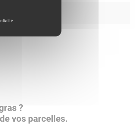
ntialité
gras ?
de vos parcelles.