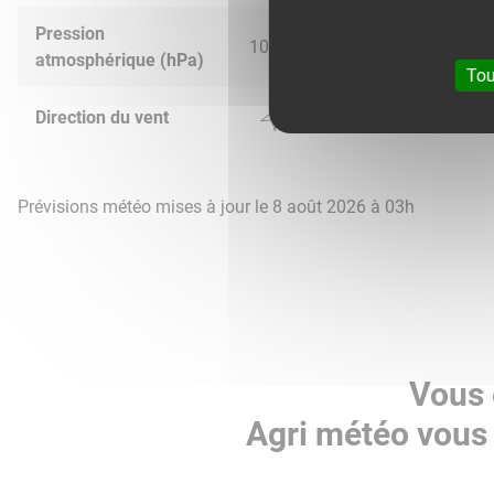
Pression
1024.0
1017.0
1015.0
1020.
atmosphérique (hPa)
Tou
Direction du vent
Prévisions météo mises à jour le 8 août 2026 à 03h
Vous 
Agri météo vous 