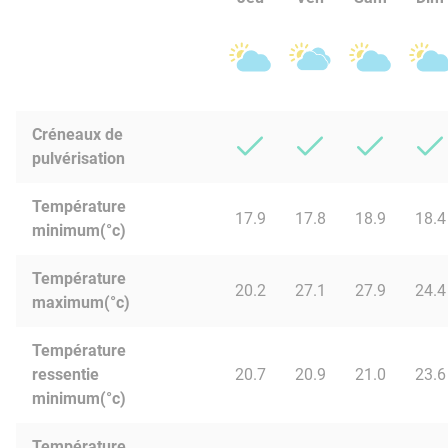
Créneaux de
pulvérisation
Température
17.9
17.8
18.9
18.4
minimum(°c)
Température
20.2
27.1
27.9
24.4
maximum(°c)
Température
ressentie
20.7
20.9
21.0
23.6
minimum(°c)
Température