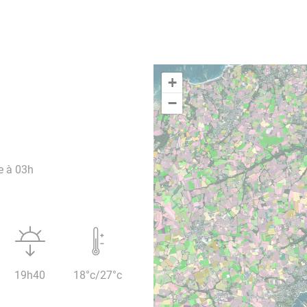
+
−
e à 03h
19h40
18°c/27°c