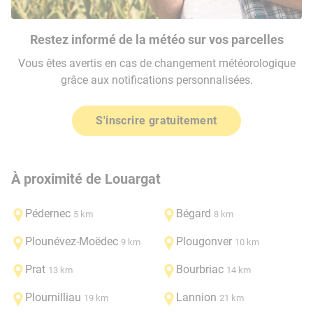
Restez informé de la météo sur vos parcelles
Vous êtes avertis en cas de changement météorologique
grâce aux notifications personnalisées.
S'inscrire gratuitement
À proximité de Louargat
Pédernec
Bégard
5 km
8 km
Plounévez-Moëdec
Plougonver
9 km
10 km
Prat
Bourbriac
13 km
14 km
Ploumilliau
Lannion
19 km
21 km