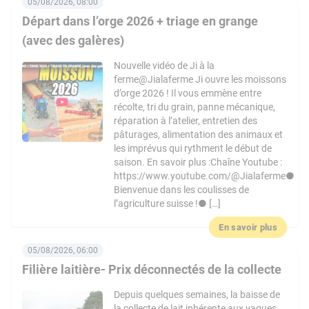
05/08/2026, 08:00
Départ dans l’orge 2026 + triage en grange
(avec des galères)
Nouvelle vidéo de Ji à la
ferme@Jialaferme Ji ouvre les moissons
d’orge 2026 ! Il vous emmène entre
récolte, tri du grain, panne mécanique,
réparation à l’atelier, entretien des
pâturages, alimentation des animaux et
les imprévus qui rythment le début de
saison. En savoir plus :Chaîne Youtube :
https://www.youtube.com/@Jialaferme●
Bienvenue dans les coulisses de
l’agriculture suisse !● […]
En savoir plus
05/08/2026, 06:00
Filière laitière- Prix déconnectés de la collecte
Depuis quelques semaines, la baisse de
la collecte de lait inhérente aux vagues