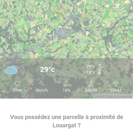
29°c
29°c
18°c
0mm
9km/h
18%
04h59
19h41
Leaflet
| IGN-F/Geoportail
Vous possédez une parcelle à proximité de
Louargat ?