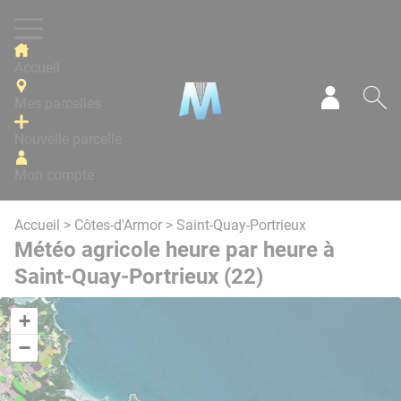
Panneau de gestion des cookies
Accueil
Mes parcelles
Mon com
Re
Nouvelle parcelle
Mon compte
Accueil
>
Côtes-d'Armor
> Saint-Quay-Portrieux
Météo agricole heure par heure à
Saint-Quay-Portrieux (22)
+
−