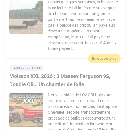
Depuis quelques semaines, la baisse de
la collecte de lait inhérente aux vagues
de chaleur étendue sur une grande
partie de l’Union européenne n’enraye
pas la baisse des prix du lait payé aux
éleveurs européens. En Union
européenne, le prix du lait payé eux
éleveurs ne cesse de baisser. A 455 € la
tonne payée […]
En savoir plus
04/08/2026, 08:00
Moisson XXL 2026 : 3 Massey Ferguson 9S,
Double CR… Un chantier de folie !
Nouvelle vidéo de LOAGRI Loïc vous
emmène au cœur d’un chantier de
moisson exceptionnel chez l’entreprise
Chevalier : récolte, transbordement,
pressage de paille et découverte d’une
unité de méthanisation innovante au
gaz porté. Chantier filmé le 17 juin. En