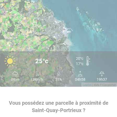
20°c
25°c
17°c
0mm
13km/h
51%
04h58
19h37
Leaflet
| IGN-F/Geoportail
Vous possédez une parcelle à proximité de
Saint-Quay-Portrieux ?