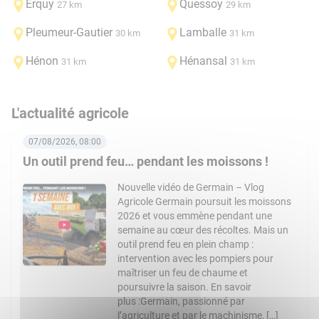
Erquy
Quessoy
27 km
29 km
Pleumeur-Gautier
Lamballe
30 km
31 km
Hénon
Hénansal
31 km
31 km
L'actualité agricole
07/08/2026, 08:00
Un outil prend feu… pendant les moissons !
Nouvelle vidéo de Germain – Vlog
Agricole Germain poursuit les moissons
2026 et vous emmène pendant une
semaine au cœur des récoltes. Mais un
outil prend feu en plein champ :
intervention avec les pompiers pour
maîtriser un feu de chaume et
poursuivre la saison. En savoir
plus :Germain, passionné par
l’agriculture et par le machinisme, […]