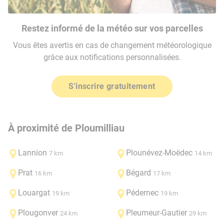
Restez informé de la météo sur vos parcelles
Vous êtes avertis en cas de changement météorologique
grâce aux notifications personnalisées.
S'inscrire gratuitement
À proximité de Ploumilliau
Lannion
Plounévez-Moëdec
7 km
14 km
Prat
Bégard
16 km
17 km
Louargat
Pédernec
19 km
19 km
Plougonver
Pleumeur-Gautier
24 km
29 km