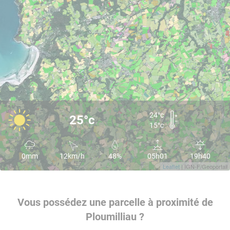
24°c
25°c
15°c
0mm
12km/h
48%
05h01
19h40
Leaflet
| IGN-F/Geoportail
Vous possédez une parcelle à proximité de
Ploumilliau ?