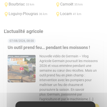
Bourbriac
Carnoët
33 km
35 km
Loguivy-Plougras
Locarn
36 km
41 km
L'actualité agricole
07/08/2026, 08:00
Un outil prend feu… pendant les moissons !
Nouvelle vidéo de Germain – Vlog
Agricole Germain poursuit les moissons
2026 et vous emmène pendant une
semaine au cœur des récoltes. Mais un
outil prend feu en plein champ :
intervention avec les pompiers pour
maîtriser un feu de chaume et
poursuivre la saison. En savoir
plus :Germain, passionné par
l’agriculture et par le machinisme, […]