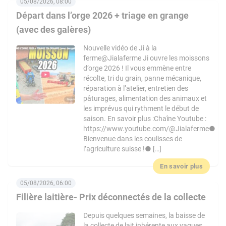
05/08/2026, 08:00
Départ dans l’orge 2026 + triage en grange
(avec des galères)
Nouvelle vidéo de Ji à la
ferme@Jialaferme Ji ouvre les moissons
d’orge 2026 ! Il vous emmène entre
récolte, tri du grain, panne mécanique,
réparation à l’atelier, entretien des
pâturages, alimentation des animaux et
les imprévus qui rythment le début de
saison. En savoir plus :Chaîne Youtube :
https://www.youtube.com/@Jialaferme●
Bienvenue dans les coulisses de
l’agriculture suisse !● […]
En savoir plus
05/08/2026, 06:00
Filière laitière- Prix déconnectés de la collecte
Depuis quelques semaines, la baisse de
la collecte de lait inhérente aux vagues