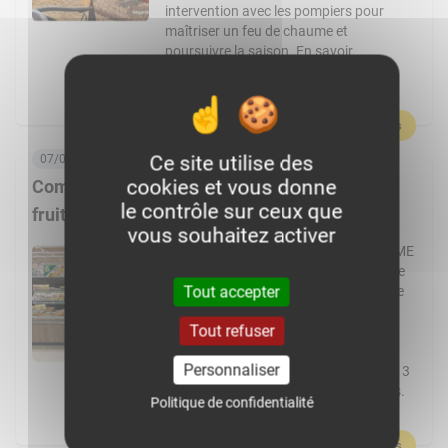
intervention avec les pompiers pour
maîtriser un feu de chaume et
poursuivre la saison. En savoir
plus :Germain, passionné par
l’agriculture et par le machinisme, […]
En savoir plus
Ce site utilise des
07/08/2026, 06:00
cookies et vous donne
Comment Frais Émincés dynamise le rayon
le contrôle sur ceux que
fruits et légumes ?
vous souhaitez activer
Spécialiste de la fraîche découpe, la PME
de Pontchâteau affiche une croissance
Tout accepter
à deux chiffres. Elle transforme plus de
cent fruits et légumes différents et
Tout refuser
réalise 80 % de ses ventes en GMS.
L’usine Frais Émincés de Pontchâteau
Personnaliser
(44) pourrait cette année dépasser les 3
000 t de fruits et légumes transformés.
Politique de confidentialité
Un volume réalisé […]
En savoir plus