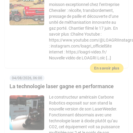
moisson exceptionnel chez l’entreprise
Chevalier : récolte, transbordement,
pressage de paille et découverte d’une
unité de méthanisation innovante au
gaz porté. Chantier filmé le 17 juin. En
savoir plus :Chaîne Youtube :
https://www.youtube.com/@LOAGRIInstag
: instagram.com/loagri_officielSite
internet : https://loagri-video.fr/
Nouvelle vidéo de LOAGRI Loïc […]
En savoir plus
04/08/2026, 06:00
La technologie laser gagne en performance
Le constructeur américain Carbone
Robotics exposait sur son stand la
nouvelle version de son LaserWeeder.
Fonctionnant désormais avec une
technologie laser à diode plutôt qu’au
CO2, cet équipement voit sa puissance
multipliée par 2 et le poids de son