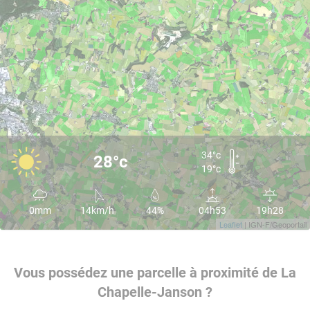
34°c
28°c
19°c
0mm
14km/h
44%
04h53
19h28
Leaflet
| IGN-F/Geoportail
Vous possédez une parcelle à proximité de La
Chapelle-Janson ?