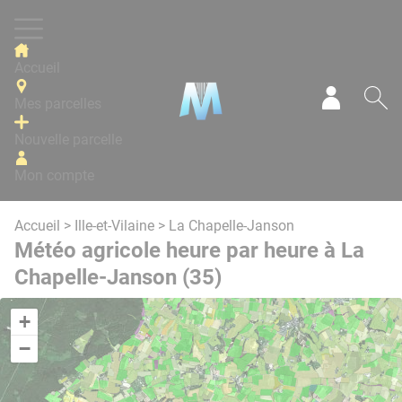
Panneau de gestion des cookies
Accueil
Mes parcelles
Mon com
Re
Nouvelle parcelle
Mon compte
Accueil
>
Ille-et-Vilaine
> La Chapelle-Janson
Météo agricole heure par heure à La
Chapelle-Janson (35)
+
−