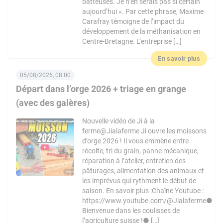
batteuses. Je n’en serais pas si certain
aujourd’hui ». Par cette phrase, Maxime
Carafray témoigne de l’impact du
développement de la méthanisation en
Centre-Bretagne. L’entreprise […]
En savoir plus
05/08/2026, 08:00
Départ dans l’orge 2026 + triage en grange
(avec des galères)
Nouvelle vidéo de Ji à la
ferme@Jialaferme Ji ouvre les moissons
d’orge 2026 ! Il vous emmène entre
récolte, tri du grain, panne mécanique,
réparation à l’atelier, entretien des
pâturages, alimentation des animaux et
les imprévus qui rythment le début de
saison. En savoir plus :Chaîne Youtube :
https://www.youtube.com/@Jialaferme●
Bienvenue dans les coulisses de
l’agriculture suisse !● […]