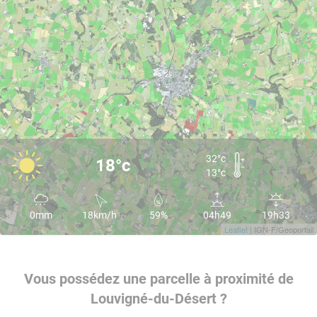
32°c
18°c
13°c
0mm
18km/h
59%
04h49
19h33
Leaflet
| IGN-F/Geoportail
Vous possédez une parcelle à proximité de
Louvigné-du-Désert ?