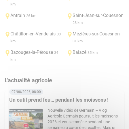
km
Antrain
Saint-Jean-sur-Couesnon
26 km
28 km
Châtillon-en-Vendelais
Mézières-sur-Couesnon
30
km
31 km
Bazouges-la-Pérouse
Balazé
34
35 km
km
L'actualité agricole
07/08/2026, 08:00
Un outil prend feu… pendant les moissons !
Nouvelle vidéo de Germain – Vlog
Agricole Germain poursuit les moissons
2026 et vous emmène pendant une
semaine au cœur des récoltes. Mais un