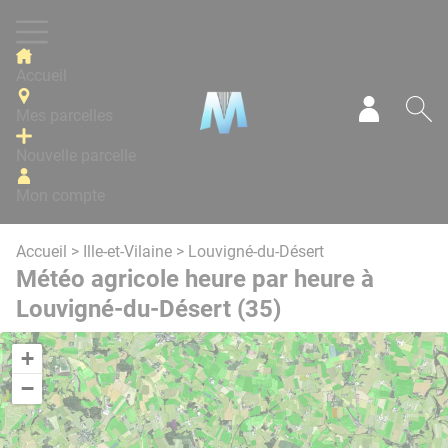
Panneau de gestion des cookies
Accueil
Mes parcelles
Mon com
Re
Nouvelle parcelle
Mon compte
Accueil
>
Ille-et-Vilaine
> Louvigné-du-Désert
Météo agricole heure par heure à
Louvigné-du-Désert (35)
+
−