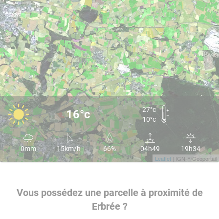
27°c
16°c
10°c
0mm
15km/h
66%
04h49
19h34
Leaflet
| IGN-F/Geoportail
Vous possédez une parcelle à proximité de
Erbrée ?