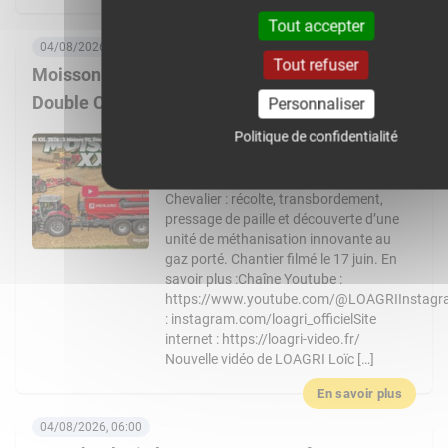
En savoir plus
Tout accepter
04/08/2026, 08:00
Tout refuser
Moisson XXL 2026 : 3 Massey Ferguson 9S,
Double CR… Un chantier de folie !
Personnaliser
Politique de confidentialité
Nouvelle vidéo de LOAGRI Loïc vous
emmène au cœur d’un chantier de
moisson exceptionnel chez l’entreprise
Chevalier : récolte, transbordement,
pressage de paille et découverte d’une
unité de méthanisation innovante au
gaz porté. Chantier filmé le 17 juin. En
savoir plus :Chaîne Youtube :
https://www.youtube.com/@LOAGRIInstag
: instagram.com/loagri_officielSite
internet : https://loagri-video.fr/
Nouvelle vidéo de LOAGRI Loïc […]
En savoir plus
04/08/2026, 06:00