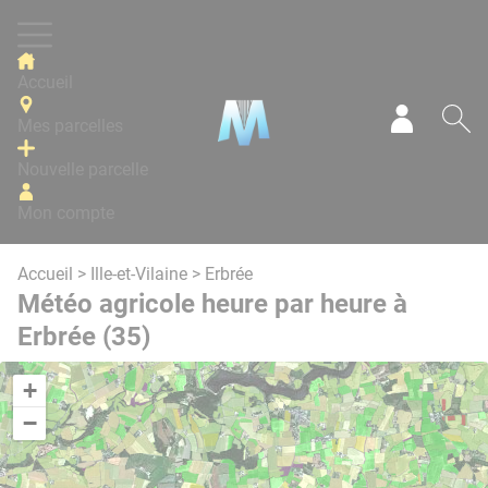
Panneau de gestion des cookies
Accueil
Mes parcelles
Mon com
Re
Nouvelle parcelle
Mon compte
Accueil
>
Ille-et-Vilaine
> Erbrée
Météo agricole heure par heure à
Erbrée (35)
+
−