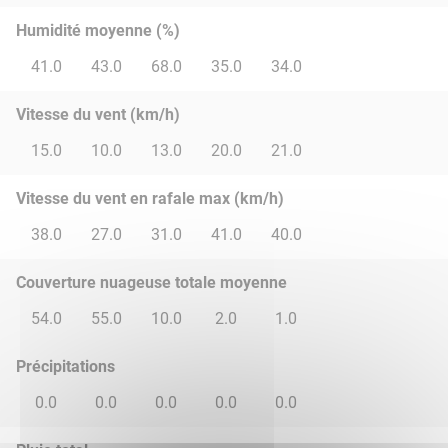
Humidité moyenne (%)
41.0
43.0
68.0
35.0
34.0
Vitesse du vent (km/h)
15.0
10.0
13.0
20.0
21.0
Vitesse du vent en rafale max (km/h)
38.0
27.0
31.0
41.0
40.0
Couverture nuageuse totale moyenne
54.0
55.0
10.0
2.0
1.0
Précipitations
0.0
0.0
0.0
0.0
0.0