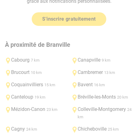
grâce aux notifications personnalisées.
S'inscrire gratuitement
À proximité de Branville
Cabourg
Canapville
7 km
9 km
Brucourt
Cambremer
10 km
13 km
Coquainvilliers
Bavent
15 km
16 km
Canteloup
Bréville-les-Monts
19 km
20 km
Mézidon-Canon
Colleville-Montgomery
23 km
24
km
Cagny
Chicheboville
24 km
25 km