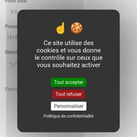
Pluie total
0.0
0.0
0.0
0.0
0.0
Pression atmosphérique (hPa)
1018.0
1014.0
1018.0
1020.0
1020.0
Ce site utilise des
cookies et vous donne
Direction du vent
le contrôle sur ceux que
vous souhaitez activer
Tout accepter
Prévisions météo mises à jour le 8 août 2026 à 04h
Tout refuser
Personnaliser
Politique de confidentialité
Voir la météo heure par heure