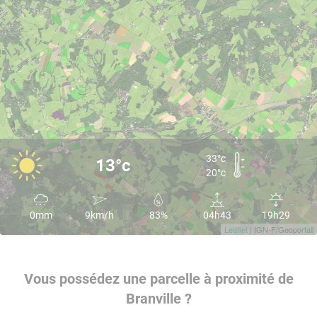
33°c
13°c
20°c
0mm
9km/h
83%
04h43
19h29
Leaflet
| IGN-F/Geoportail
Vous possédez une parcelle à proximité de
Branville ?