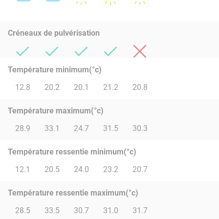
Créneaux de pulvérisation
Température minimum(°c)
12.8
20.2
20.1
21.2
20.8
Température maximum(°c)
28.9
33.1
24.7
31.5
30.3
Température ressentie minimum(°c)
12.1
20.5
24.0
23.2
20.7
Température ressentie maximum(°c)
28.5
33.5
30.7
31.0
31.7