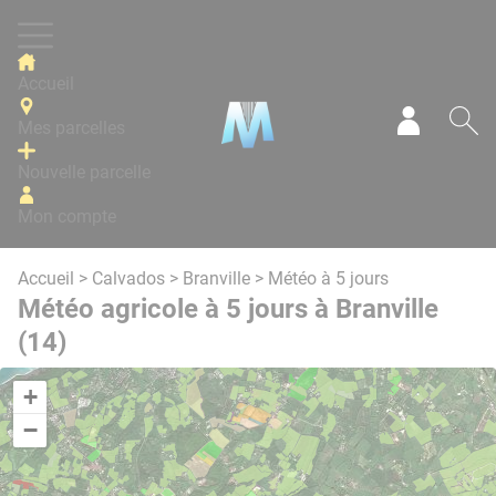
Panneau de gestion des cookies
Accueil
Mes parcelles
Mon com
Re
Nouvelle parcelle
Mon compte
Accueil
>
Calvados
>
Branville
> Météo à 5 jours
Météo agricole à 5 jours à Branville
(14)
+
−