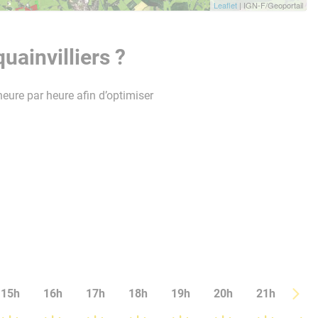
Leaflet
| IGN-F/Geoportail
uainvilliers ?
heure par heure afin d’optimiser
15h
16h
17h
18h
19h
20h
21h
22h