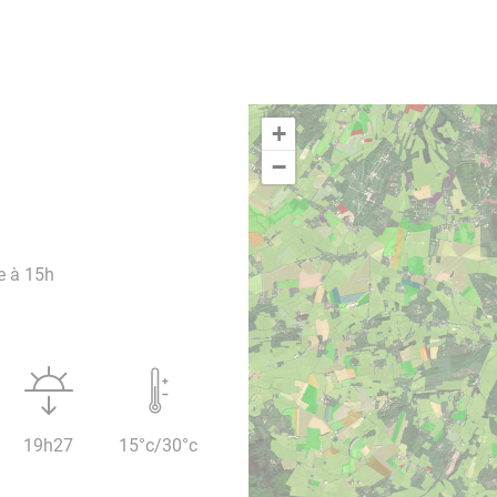
+
−
e à 15h
19h27
15°c/30°c