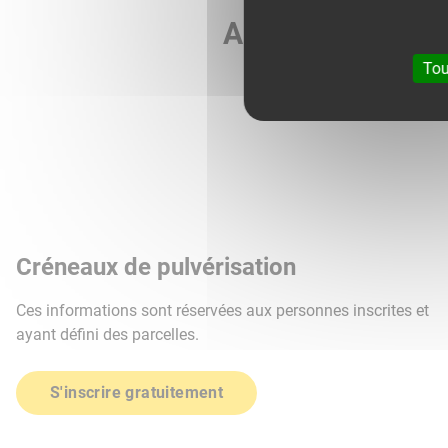
Agri météo vous 
Tou
Créneaux de pulvérisation
Ces informations sont réservées aux personnes inscrites et
ayant défini des parcelles.
S'inscrire gratuitement