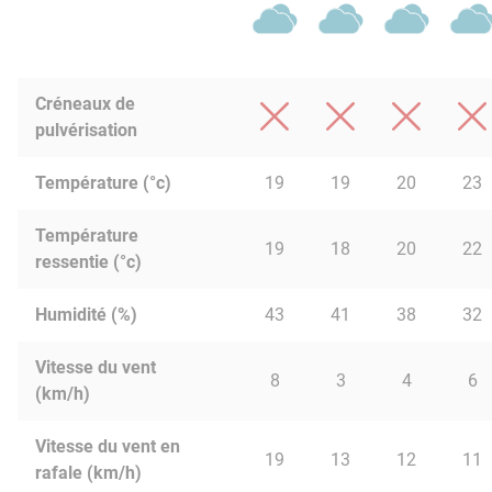
Créneaux de
pulvérisation
Température (°c)
19
19
20
23
Température
19
18
20
22
ressentie (°c)
Humidité (%)
43
41
38
32
Vitesse du vent
8
3
4
6
(km/h)
Vitesse du vent en
19
13
12
11
rafale (km/h)