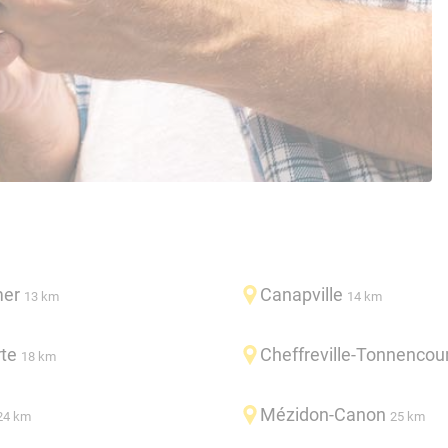
er
Canapville
13 km
14 km
te
Cheffreville-Tonnencou
18 km
Mézidon-Canon
24 km
25 km