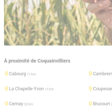
À proximité de Coquainvilliers
Cabourg
Cambrem
11 km
La Chapelle-Yvon
Coupesar
17 km
Cernay
Brucourt
22 km