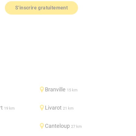
S'inscrire gratuitement
Branville
15 km
rt
Livarot
19 km
21 km
Canteloup
27 km