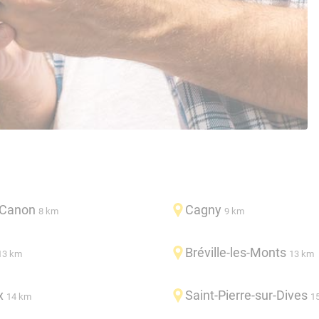
-Canon
Cagny
8 km
9 km
Bréville-les-Monts
13 km
13 km
x
Saint-Pierre-sur-Dives
14 km
1