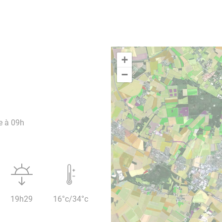
+
−
e à 09h
19h29
16°c/34°c