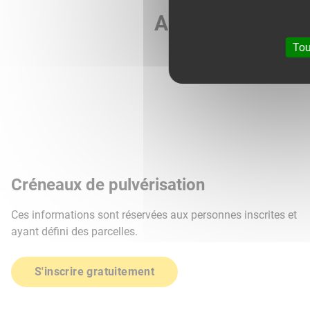
Agri météo vous 
Tou
Créneaux de pulvérisation
Ces informations sont réservées aux personnes inscrites et
ayant défini des parcelles.
S'inscrire gratuitement