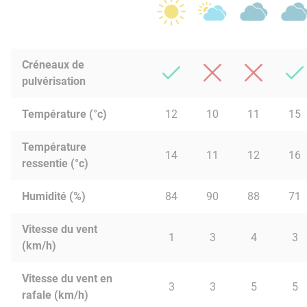
Créneaux de
pulvérisation
Température (°c)
12
10
11
15
Température
14
11
12
16
ressentie (°c)
Humidité (%)
84
90
88
71
Vitesse du vent
1
3
4
3
(km/h)
Vitesse du vent en
3
3
5
5
rafale (km/h)