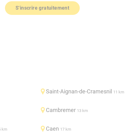
S'inscrire gratuitement
Saint-Aignan-de-Cramesnil
11 km
Cambremer
13 km
Caen
5 km
17 km