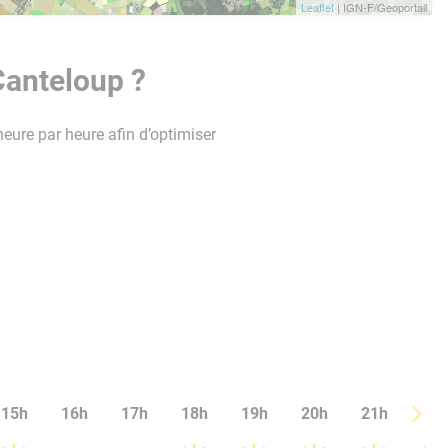
Leaflet
| IGN-F/Geoportail
Canteloup ?
heure par heure afin d’optimiser
15h
16h
17h
18h
19h
20h
21h
22h