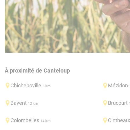
À proximité de Canteloup
Chicheboville
Mézidon
6 km
Bavent
Brucourt
12 km
Colombelles
Cintheau
14 km