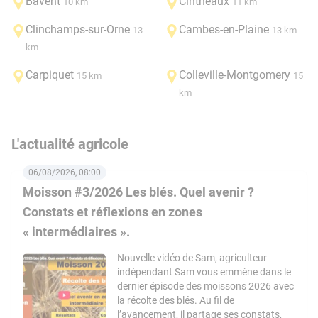
Bavent
Cintheaux
10 km
11 km
Clinchamps-sur-Orne
Cambes-en-Plaine
13
13 km
km
Carpiquet
Colleville-Montgomery
15 km
15
km
L'actualité agricole
06/08/2026, 08:00
Moisson #3/2026 Les blés. Quel avenir ?
Constats et réflexions en zones
« intermédiaires ».
Nouvelle vidéo de Sam, agriculteur
indépendant Sam vous emmène dans le
dernier épisode des moissons 2026 avec
la récolte des blés. Au fil de
l’avancement, il partage ses constats,