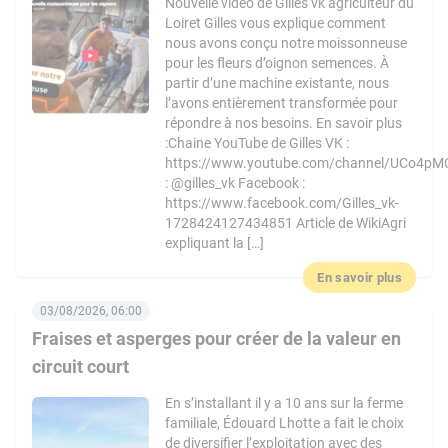
Nouvelle vidéo de Gilles vk agriculteur du
Loiret Gilles vous explique comment
nous avons conçu notre moissonneuse
pour les fleurs d’oignon semences. À
partir d’une machine existante, nous
l’avons entièrement transformée pour
répondre à nos besoins. En savoir plus
:Chaine YouTube de Gilles VK :
https://www.youtube.com/channel/UCo4pM
: @gilles_vk Facebook :
https://www.facebook.com/Gilles_vk-
1728424127434851 Article de WikiAgri
expliquant la […]
En savoir plus
03/08/2026, 06:00
Fraises et asperges pour créer de la valeur en
circuit court
En s’installant il y a 10 ans sur la ferme
familiale, Édouard Lhotte a fait le choix
de diversifier l’exploitation avec des