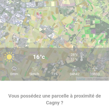
26°c
16°c
11°c
0mm
5km/h
73%
04h42
19h33
Leaflet
| IGN-F/Geoportail
Vous possédez une parcelle à proximité de
Cagny ?