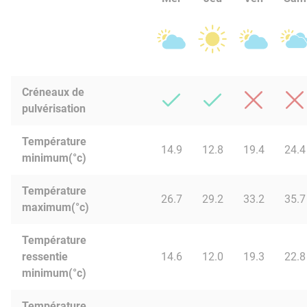
Créneaux de
pulvérisation
Température
14.9
12.8
19.4
24.4
minimum(°c)
Température
26.7
29.2
33.2
35.7
maximum(°c)
Température
ressentie
14.6
12.0
19.3
22.8
minimum(°c)
Température