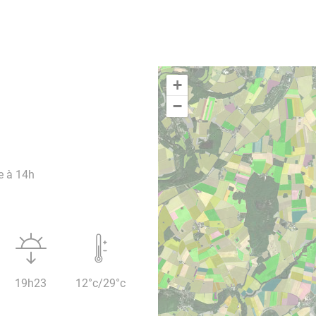
+
−
e à 14h
19h23
12°c/29°c