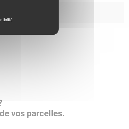
ntialité
?
de vos parcelles.