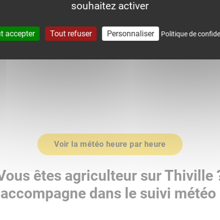
souhaitez activer
0
1015.0
t accepter
Tout refuser
Personnaliser
Politique de confide
Voir la météo heure par heure
Vous êtes agriculteur sur Thiville 
accompagne dans le suivi météo 