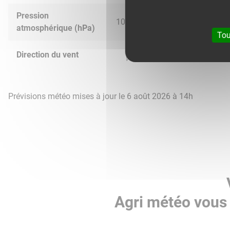
Pression
1023.0
1022.0
1015.0
1012.
atmosphérique (hPa)
Tou
Direction du vent
Prévisions météo mises à jour le 6 août 2026 à 14h
Agri météo vous 