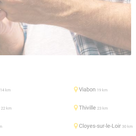
Viabon
14 km
19 km
Thiville
22 km
23 km
Cloyes-sur-le-Loir
m
30 km