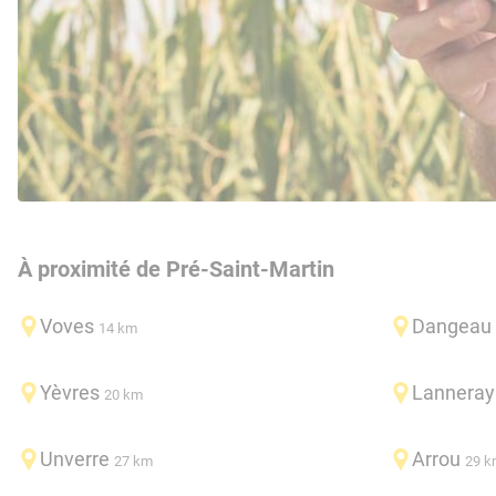
À proximité de Pré-Saint-Martin
Voves
Dangeau
14 km
Yèvres
Lanneray
20 km
Unverre
Arrou
27 km
29 k