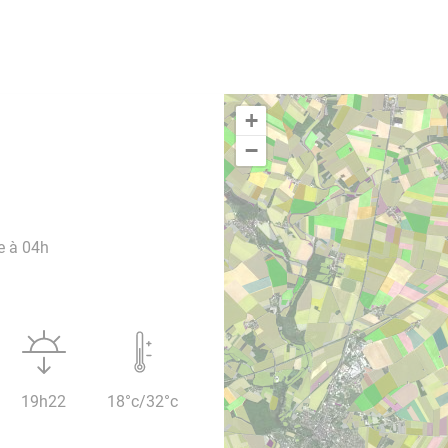
+
−
e à 04h
19h22
18°c/32°c