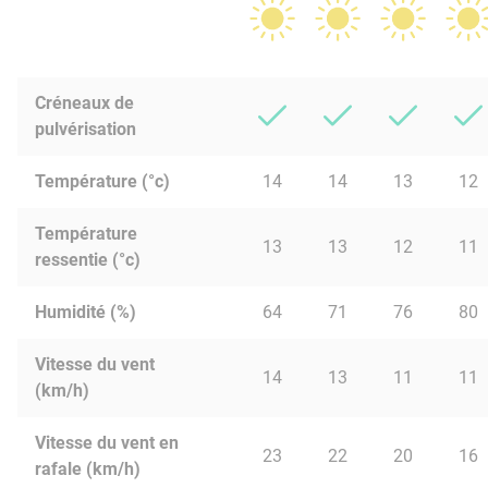
Créneaux de
pulvérisation
Température (°c)
14
14
13
12
Température
13
13
12
11
ressentie (°c)
Humidité (%)
64
71
76
80
Vitesse du vent
14
13
11
11
(km/h)
Vitesse du vent en
23
22
20
16
rafale (km/h)