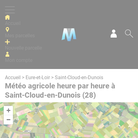
Panneau de gestion des cookies
Accueil
Mes parcelles
Mon com
Re
Nouvelle parcelle
Mon compte
Accueil
>
Eure-et-Loir
> Saint-Cloud-en-Dunois
Météo agricole heure par heure à
Saint-Cloud-en-Dunois (28)
+
−