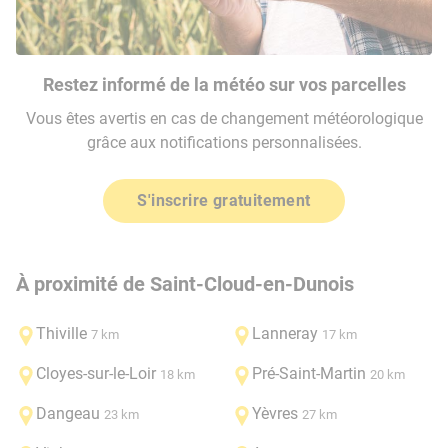
Restez informé de la météo sur vos parcelles
Vous êtes avertis en cas de changement météorologique
grâce aux notifications personnalisées.
S'inscrire gratuitement
À proximité de Saint-Cloud-en-Dunois
Thiville
Lanneray
7 km
17 km
Cloyes-sur-le-Loir
Pré-Saint-Martin
18 km
20 km
Dangeau
Yèvres
23 km
27 km