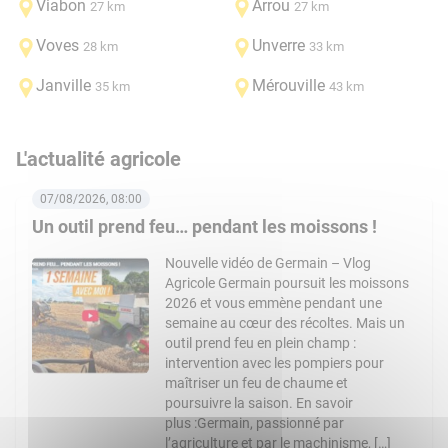
Viabon
Arrou
27 km
27 km
Voves
Unverre
28 km
33 km
Janville
Mérouville
35 km
43 km
L'actualité agricole
07/08/2026, 08:00
Un outil prend feu… pendant les moissons !
Nouvelle vidéo de Germain – Vlog
Agricole Germain poursuit les moissons
2026 et vous emmène pendant une
semaine au cœur des récoltes. Mais un
outil prend feu en plein champ :
intervention avec les pompiers pour
maîtriser un feu de chaume et
poursuivre la saison. En savoir
plus :Germain, passionné par
l’agriculture et par le machinisme, […]