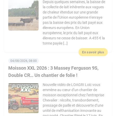
Depuis quelques semaines, la baisse de
la collecte de lait inhérente aux vagues
de chaleur étendue sur une grande
partie de l’Union européenne n’enraye
pas la baisse des prix du lait payé aux
éleveurs européens. En Union
européenne, le prix du lait payé eux
éleveurs ne cesse de baisser. A 455 € la
tonne payée […]
En savoir plus
04/08/2026, 08:00
Moisson XXL 2026 : 3 Massey Ferguson 9S,
Double CR… Un chantier de folie !
Nouvelle vidéo de LOAGRI Loïc vous
emmène au cœur d’un chantier de
moisson exceptionnel chez l’entreprise
Chevalier : récolte, transbordement,
pressage de paille et découverte d’une
unité de méthanisation innovante au
gaz porté. Chantier filmé le 17 juin. En