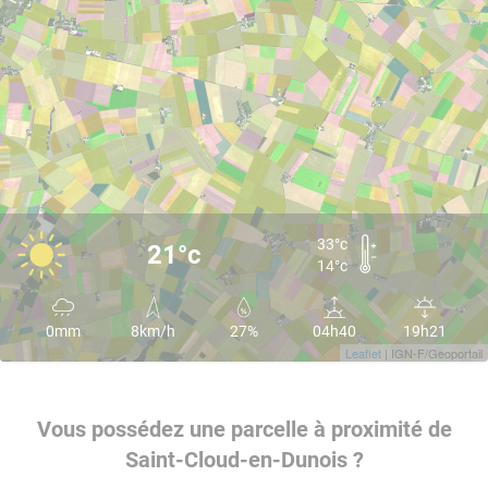
33°c
21°c
14°c
0mm
8km/h
27%
04h40
19h21
Leaflet
| IGN-F/Geoportail
Vous possédez une parcelle à proximité de
Saint-Cloud-en-Dunois ?