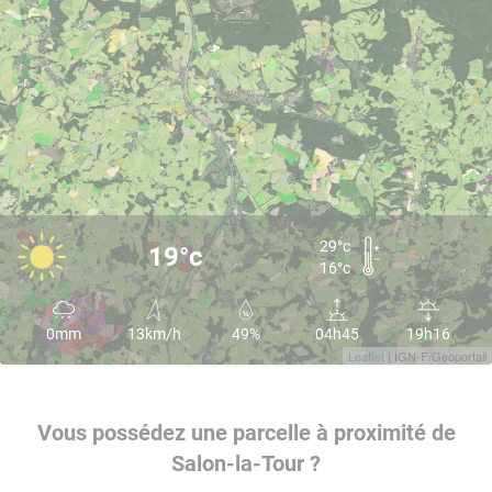
29°c
19°c
16°c
0mm
13km/h
49%
04h45
19h16
Leaflet
| IGN-F/Geoportail
Vous possédez une parcelle à proximité de
Salon-la-Tour ?