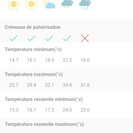
Créneaux de pulvérisation
Température minimum(°c)
14.7
16.1
18.9
22.5
18.6
Température maximum(°c)
25.7
29.4
32.1
34.8
31.6
Température ressentie minimum(°c)
15.3
16.1
17.3
24.0
25.0
Température ressentie maximum(°c)