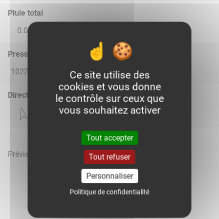
Pluie total
0.0
0.0
0.0
0.02
6.12
Pression atmosphérique (hPa)
1022.0
1019.0
1014.0
1012.0
1017.0
Ce site utilise des
cookies et vous donne
Direction du vent
le contrôle sur ceux que
vous souhaitez activer
Tout accepter
Prévisions météo mises à jour le 6 août 2026 à 23h
Tout refuser
Personnaliser
Politique de confidentialité
Voir la météo heure par heure