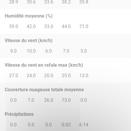
28.9
30.6
33.6
38.2
35.8
Humidité moyenne (%)
59.0
42.0
33.0
44.0
71.0
Vitesse du vent (km/h)
9.0
10.0
6.0
7.0
5.0
Vitesse du vent en rafale max (km/h)
27.0
24.0
20.0
25.0
13.0
Couverture nuageuse totale moyenne
0.0
7.0
26.0
73.0
0.0
Précipitations
0.0
0.0
0.0
0.02
6.14