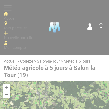
Panneau de gestion des cookies
Accueil
Mes parcelles
Mon com
Re
Nouvelle parcelle
Mon compte
Accueil
>
Corrèze
>
Salon-la-Tour
> Météo à 5 jours
Météo agricole à 5 jours à Salon-la-
Tour (19)
+
−