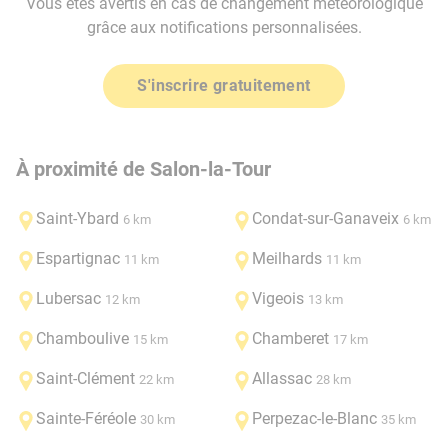
Vous êtes avertis en cas de changement météorologique
grâce aux notifications personnalisées.
S'inscrire gratuitement
À proximité de Salon-la-Tour
Saint-Ybard
Condat-sur-Ganaveix
6 km
6 km
Espartignac
Meilhards
11 km
11 km
Lubersac
Vigeois
12 km
13 km
Chamboulive
Chamberet
15 km
17 km
Saint-Clément
Allassac
22 km
28 km
Sainte-Féréole
Perpezac-le-Blanc
30 km
35 km