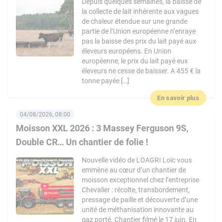
Depuis quelques semaines, la baisse de
la collecte de lait inhérente aux vagues
de chaleur étendue sur une grande
partie de l’Union européenne n’enraye
pas la baisse des prix du lait payé aux
éleveurs européens. En Union
européenne, le prix du lait payé eux
éleveurs ne cesse de baisser. A 455 € la
tonne payée […]
En savoir plus
04/08/2026, 08:00
Moisson XXL 2026 : 3 Massey Ferguson 9S,
Double CR… Un chantier de folie !
Nouvelle vidéo de LOAGRI Loïc vous
emmène au cœur d’un chantier de
moisson exceptionnel chez l’entreprise
Chevalier : récolte, transbordement,
pressage de paille et découverte d’une
unité de méthanisation innovante au
gaz porté. Chantier filmé le 17 juin. En