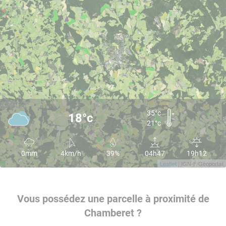
35°c
18°c
21°c
0mm
4km/h
39%
04h47
19h12
Leaflet
| IGN-F/Geoportail
Vous possédez une parcelle à proximité de
Chamberet ?