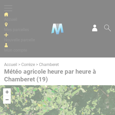
Panneau de gestion des cookies
Accueil
Mes parcelles
Mon com
Re
Nouvelle parcelle
Mon compte
Accueil
>
Corrèze
> Chamberet
Météo agricole heure par heure à
Chamberet (19)
+
−