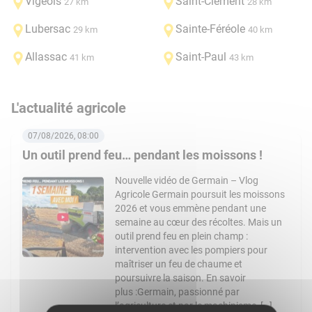
Vigeois
Saint-Clément
27 km
28 km
Lubersac
Sainte-Féréole
29 km
40 km
Allassac
Saint-Paul
41 km
43 km
L'actualité agricole
07/08/2026, 08:00
Un outil prend feu… pendant les moissons !
Nouvelle vidéo de Germain – Vlog
Agricole Germain poursuit les moissons
2026 et vous emmène pendant une
semaine au cœur des récoltes. Mais un
outil prend feu en plein champ :
intervention avec les pompiers pour
maîtriser un feu de chaume et
poursuivre la saison. En savoir
plus :Germain, passionné par
l’agriculture et par le machinisme, […]