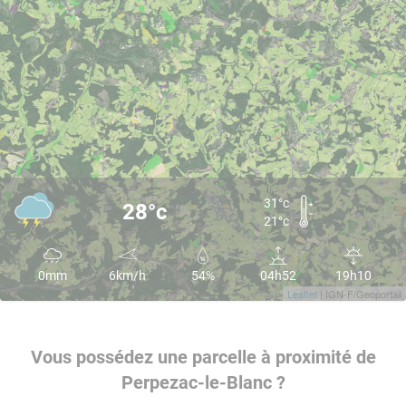
31°c
28°c
21°c
0mm
6km/h
54%
04h52
19h10
Leaflet
| IGN-F/Geoportail
Vous possédez une parcelle à proximité de
Perpezac-le-Blanc ?