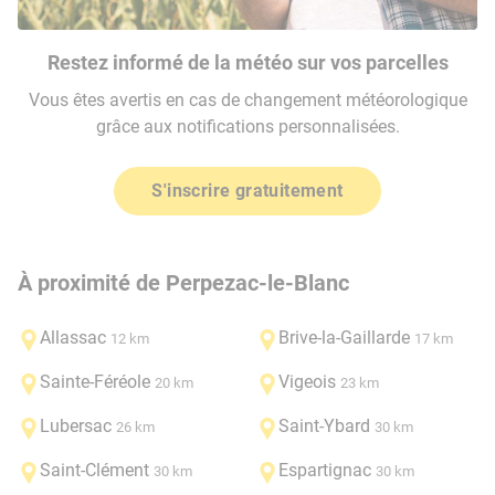
Restez informé de la météo sur vos parcelles
Vous êtes avertis en cas de changement météorologique
grâce aux notifications personnalisées.
S'inscrire gratuitement
À proximité de Perpezac-le-Blanc
Allassac
Brive-la-Gaillarde
12 km
17 km
Sainte-Féréole
Vigeois
20 km
23 km
Lubersac
Saint-Ybard
26 km
30 km
Saint-Clément
Espartignac
30 km
30 km