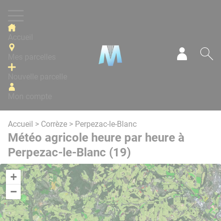
Panneau de gestion des cookies
Accueil
Mes parcelles
Mon com
Re
Nouvelle parcelle
Mon compte
Accueil
>
Corrèze
> Perpezac-le-Blanc
Météo agricole heure par heure à
Perpezac-le-Blanc (19)
+
−