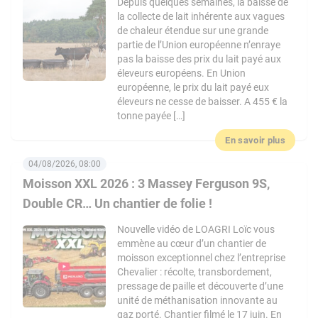
Depuis quelques semaines, la baisse de
la collecte de lait inhérente aux vagues
de chaleur étendue sur une grande
partie de l’Union européenne n’enraye
pas la baisse des prix du lait payé aux
éleveurs européens. En Union
européenne, le prix du lait payé eux
éleveurs ne cesse de baisser. A 455 € la
tonne payée […]
En savoir plus
04/08/2026, 08:00
Moisson XXL 2026 : 3 Massey Ferguson 9S,
Double CR… Un chantier de folie !
Nouvelle vidéo de LOAGRI Loïc vous
emmène au cœur d’un chantier de
moisson exceptionnel chez l’entreprise
Chevalier : récolte, transbordement,
pressage de paille et découverte d’une
unité de méthanisation innovante au
gaz porté. Chantier filmé le 17 juin. En