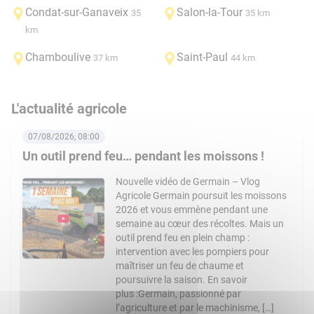
Condat-sur-Ganaveix
Salon-la-Tour
35
35 km
km
Chamboulive
Saint-Paul
37 km
44 km
L'actualité agricole
07/08/2026, 08:00
Un outil prend feu… pendant les moissons !
Nouvelle vidéo de Germain – Vlog
Agricole Germain poursuit les moissons
2026 et vous emmène pendant une
semaine au cœur des récoltes. Mais un
outil prend feu en plein champ :
intervention avec les pompiers pour
maîtriser un feu de chaume et
poursuivre la saison. En savoir
plus :Germain, passionné par
l’agriculture et par le machinisme, […]