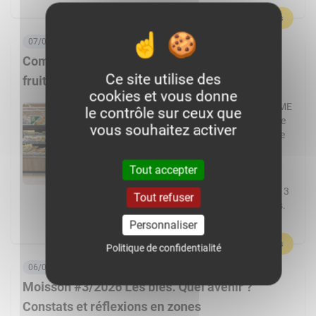
En savoir plus
07/08/2026, 06:00
Comment Frais Émincés dynamise le rayon
Ce site utilise des
fruits et légumes ?
cookies et vous donne
Spécialiste de la fraîche découpe, la PME
le contrôle sur ceux que
de Pontchâteau affiche une croissance
vous souhaitez activer
à deux chiffres. Elle transforme plus de
cent fruits et légumes différents et
réalise 80 % de ses ventes en GMS.
Tout accepter
L’usine Frais Émincés de Pontchâteau
(44) pourrait cette année dépasser les 3
Tout refuser
000 t de fruits et légumes transformés.
Un volume réalisé […]
Personnaliser
En savoir plus
Politique de confidentialité
06/08/2026, 08:00
Moisson #3/2026 Les blés. Quel avenir ?
Constats et réflexions en zones