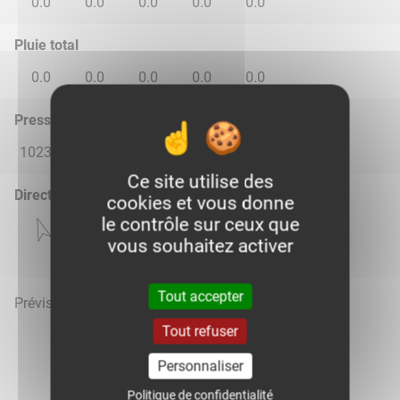
0.0
0.0
0.0
0.0
0.0
Pluie total
0.0
0.0
0.0
0.0
0.0
Pression atmosphérique (hPa)
1023.0
1018.0
1014.0
1018.0
1020.0
Ce site utilise des
Direction du vent
cookies et vous donne
le contrôle sur ceux que
vous souhaitez activer
Tout accepter
Prévisions météo mises à jour le 7 août 2026 à 09h
Tout refuser
Personnaliser
Politique de confidentialité
Voir la météo heure par heure