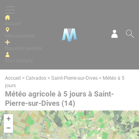
Panneau de gestion des cookies
Accueil
Mes parcelles
Mon com
Re
Nouvelle parcelle
Mon compte
Accueil
>
Calvados
>
Saint-Pierre-sur-Dives
> Météo à 5
jours
Météo agricole à 5 jours à Saint-
Pierre-sur-Dives (14)
+
−