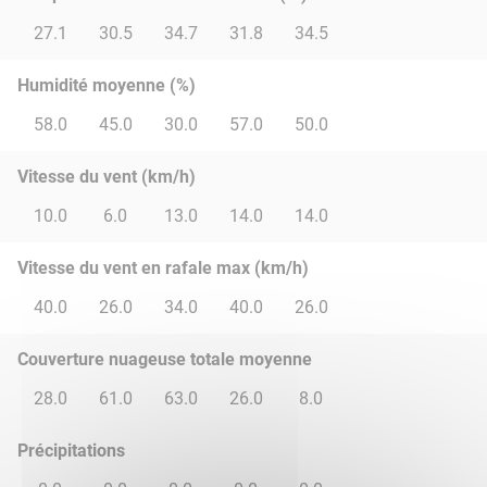
27.1
30.5
34.7
31.8
34.5
Humidité moyenne (%)
58.0
45.0
30.0
57.0
50.0
Vitesse du vent (km/h)
10.0
6.0
13.0
14.0
14.0
Vitesse du vent en rafale max (km/h)
40.0
26.0
34.0
40.0
26.0
Couverture nuageuse totale moyenne
28.0
61.0
63.0
26.0
8.0
Précipitations