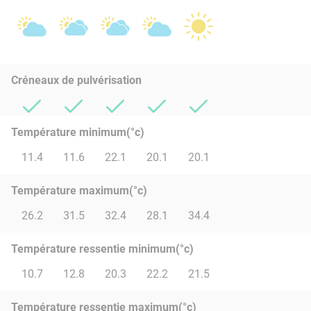
Créneaux de pulvérisation
Température minimum(°c)
11.4
11.6
22.1
20.1
20.1
Température maximum(°c)
26.2
31.5
32.4
28.1
34.4
Température ressentie minimum(°c)
10.7
12.8
20.3
22.2
21.5
Température ressentie maximum(°c)