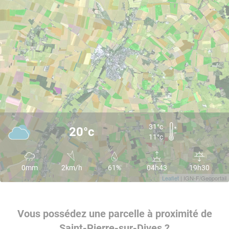
31°c
20°c
11°c
0mm
2km/h
61%
04h43
19h30
Leaflet
| IGN-F/Geoportail
Vous possédez une parcelle à proximité de
Saint-Pierre-sur-Dives ?