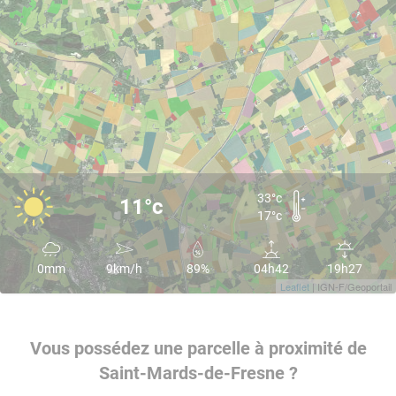
33°c
11°c
17°c
0mm
9km/h
89%
04h42
19h27
Leaflet
| IGN-F/Geoportail
Vous possédez une parcelle à proximité de
Saint-Mards-de-Fresne ?