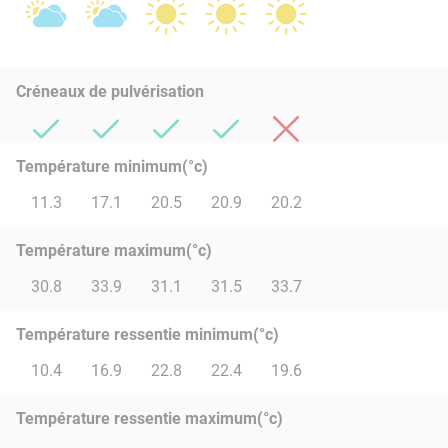
Créneaux de pulvérisation
Température minimum(°c)
11.3
17.1
20.5
20.9
20.2
Température maximum(°c)
30.8
33.9
31.1
31.5
33.7
Température ressentie minimum(°c)
10.4
16.9
22.8
22.4
19.6
Température ressentie maximum(°c)