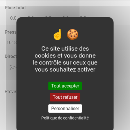
Pluie total
0.0
0.0
0.0
0.0
0.0
Pression atmosphérique (hPa)
1018.0
1014.0
1017.0
1020.0
1021.0
Ce site utilise des
cookies et vous donne
Direction du vent
le contrôle sur ceux que
vous souhaitez activer
Tout accepter
Prévisions météo mises à jour le 8 août 2026 à 05h
Tout refuser
Personnaliser
Politique de confidentialité
Voir la météo heure par heure