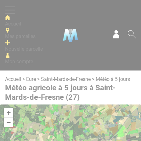
Panneau de gestion des cookies
Accueil
Mes parcelles
Mon com
Re
Nouvelle parcelle
Mon compte
Accueil
>
Eure
>
Saint-Mards-de-Fresne
> Météo à 5 jours
Météo agricole à 5 jours à Saint-
Mards-de-Fresne (27)
+
−