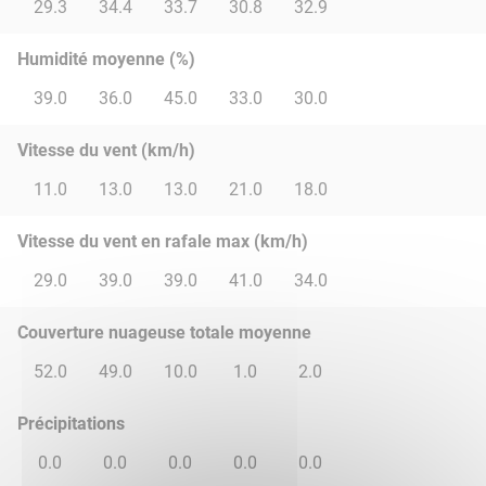
29.3
34.4
33.7
30.8
32.9
Humidité moyenne (%)
39.0
36.0
45.0
33.0
30.0
Vitesse du vent (km/h)
11.0
13.0
13.0
21.0
18.0
Vitesse du vent en rafale max (km/h)
29.0
39.0
39.0
41.0
34.0
Couverture nuageuse totale moyenne
52.0
49.0
10.0
1.0
2.0
Précipitations
0.0
0.0
0.0
0.0
0.0