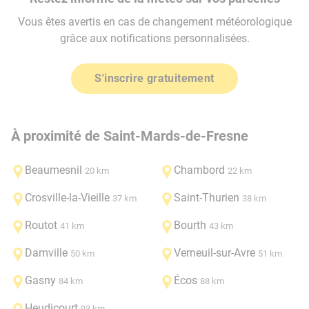
Vous êtes avertis en cas de changement météorologique
grâce aux notifications personnalisées.
S'inscrire gratuitement
À proximité de Saint-Mards-de-Fresne
Beaumesnil
Chambord
20 km
22 km
Crosville-la-Vieille
Saint-Thurien
37 km
38 km
Routot
Bourth
41 km
43 km
Damville
Verneuil-sur-Avre
50 km
51 km
Gasny
Écos
84 km
88 km
Heudicourt
93 km