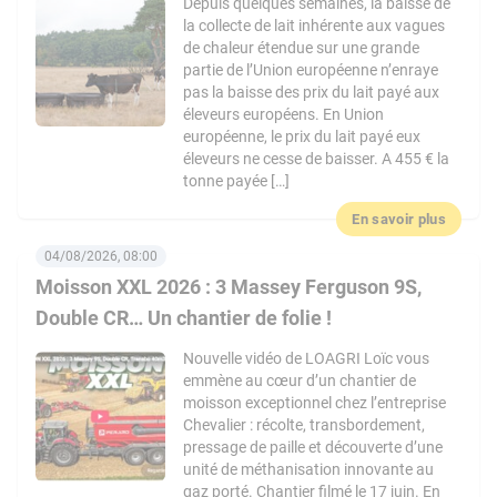
Depuis quelques semaines, la baisse de
la collecte de lait inhérente aux vagues
de chaleur étendue sur une grande
partie de l’Union européenne n’enraye
pas la baisse des prix du lait payé aux
éleveurs européens. En Union
européenne, le prix du lait payé eux
éleveurs ne cesse de baisser. A 455 € la
tonne payée […]
En savoir plus
04/08/2026, 08:00
Moisson XXL 2026 : 3 Massey Ferguson 9S,
Double CR… Un chantier de folie !
Nouvelle vidéo de LOAGRI Loïc vous
emmène au cœur d’un chantier de
moisson exceptionnel chez l’entreprise
Chevalier : récolte, transbordement,
pressage de paille et découverte d’une
unité de méthanisation innovante au
gaz porté. Chantier filmé le 17 juin. En