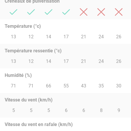
Créneaux de pulvérisation
Température (°c)
13
12
14
17
21
24
26
Température ressentie (°c)
13
12
14
17
21
24
26
Humidité (%)
71
71
66
55
43
35
30
Vitesse du vent (km/h)
5
5
5
6
6
8
9
Vitesse du vent en rafale (km/h)