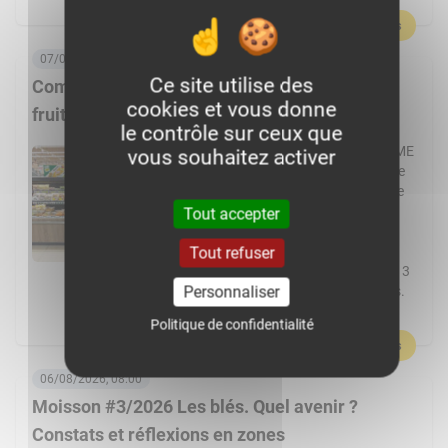
En savoir plus
07/08/2026, 06:00
Ce site utilise des
Comment Frais Émincés dynamise le rayon
cookies et vous donne
fruits et légumes ?
le contrôle sur ceux que
Spécialiste de la fraîche découpe, la PME
vous souhaitez activer
de Pontchâteau affiche une croissance
à deux chiffres. Elle transforme plus de
cent fruits et légumes différents et
Tout accepter
réalise 80 % de ses ventes en GMS.
L’usine Frais Émincés de Pontchâteau
Tout refuser
(44) pourrait cette année dépasser les 3
Personnaliser
000 t de fruits et légumes transformés.
Un volume réalisé […]
Politique de confidentialité
En savoir plus
06/08/2026, 08:00
Moisson #3/2026 Les blés. Quel avenir ?
Constats et réflexions en zones