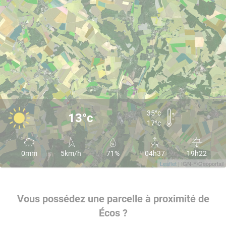
35°c
13°c
17°c
0mm
5km/h
71%
04h37
19h22
Leaflet
| IGN-F/Geoportail
Vous possédez une parcelle à proximité de
Écos ?