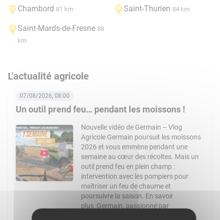
Chambord
Saint-Thurien
81 km
84 km
Saint-Mards-de-Fresne
88
km
L'actualité agricole
07/08/2026, 08:00
Un outil prend feu… pendant les moissons !
Nouvelle vidéo de Germain – Vlog
Agricole Germain poursuit les moissons
2026 et vous emmène pendant une
semaine au cœur des récoltes. Mais un
outil prend feu en plein champ :
intervention avec les pompiers pour
maîtriser un feu de chaume et
poursuivre la saison. En savoir
plus :Germain, passionné par
l’agriculture et par le machinisme, […]