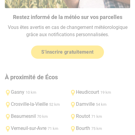
Restez informé de la météo sur vos parcelles
Vous êtes avertis en cas de changement météorologique
grâce aux notifications personnalisées.
S'inscrire gratuitement
À proximité de Écos
Gasny
Heudicourt
10 km
19 km
Crosville-la-Vieille
Damville
52 km
54 km
Beaumesnil
Routot
70 km
71 km
Verneuil-sur-Avre
Bourth
71 km
75 km