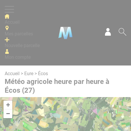
Panneau de gestion des cookies
Accueil
Mes parcelles
Mon com
Re
Nouvelle parcelle
Mon compte
Accueil
>
Eure
> Écos
Météo agricole heure par heure à
Écos (27)
+
−