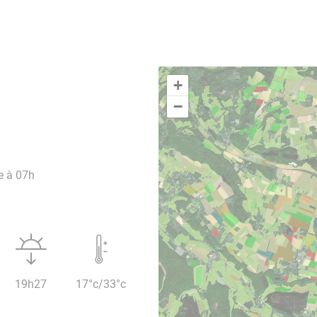
+
−
e à 07h
19h27
17°c/33°c