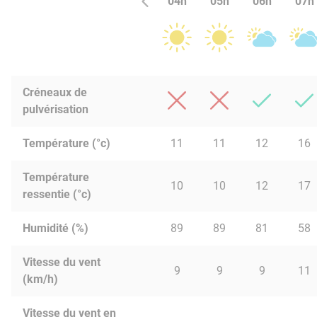
04h
05h
06h
07h
Créneaux de
pulvérisation
Température (°c)
11
11
12
16
Température
10
10
12
17
ressentie (°c)
Humidité (%)
89
89
81
58
Vitesse du vent
9
9
9
11
(km/h)
Vitesse du vent en