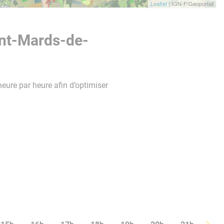
Leaflet
| IGN-F/Geoportail
int-Mards-de-
heure par heure afin d’optimiser