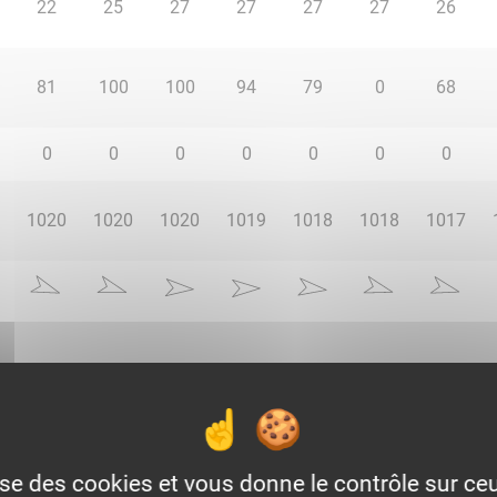
22
25
27
27
27
27
26
81
100
100
94
79
0
68
0
0
0
0
0
0
0
1020
1020
1020
1019
1018
1018
1017
Voir la météo heure par heure
lise des cookies et vous donne le contrôle sur c