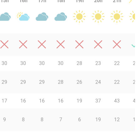
15h
16h
17h
18h
19h
20h
21h
22h
30
30
30
30
28
23
22
20
29
29
29
28
26
24
22
21
17
16
16
16
19
37
43
49
9
8
8
7
6
19
12
10