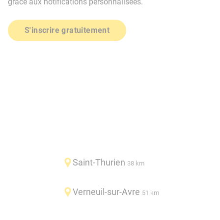
grâce aux notifications personnalisées.
S'inscrire gratuitement
Saint-Thurien
38 km
Verneuil-sur-Avre
51 km