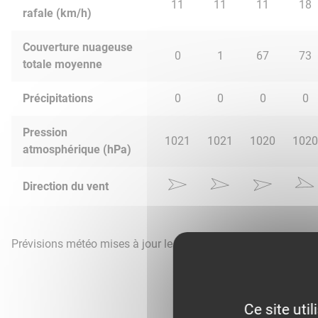
11
11
11
18
rafale (km/h)
Couverture nuageuse
0
1
67
73
totale moyenne
Précipitations
0
0
0
0
Pression
1021
1021
1020
1020
atmosphérique (hPa)
Direction du vent
Prévisions météo mises à jour le 8 août 2026 à 07h
Ce site uti