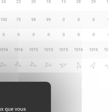
24
23
20
18
13
28
29
17
100
75
98
99
0
0
0
0
0
0
0
0
0
0
0
0
1016
1016
1015
1015
1015
1016
1016
101
eux que vous